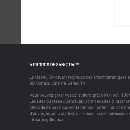
A PROPOS DE SANCTUARY
Le réseau Sanctuary regroupe des sites thématiques 
BD, Comics, Cinéma, Séries TV.
Vous pouvez gérer vos collections grâce à un outil 100%
Les sites du réseau Sanctuary sont des sites d'informati
Merci de ne pas nous contacter pour obtenir du scantr
d'ouvrages par chapitre), du fansub ou des adresses de
streaming illégaux.