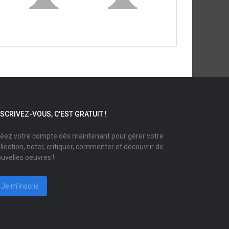
NSCRIVEZ-VOUS, C'EST GRATUIT !
éez votre compte dès maintenant pour gérer votre
llection, noter, critiquer, commenter et découvrir de
uvelles oeuvres !
Je m'inscris