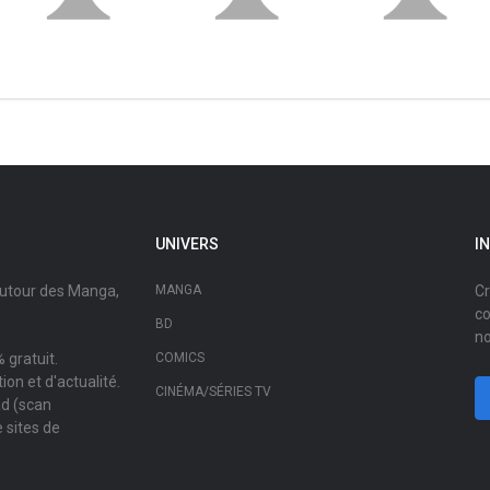
UNIVERS
I
autour des Manga,
MANGA
Cr
co
BD
no
 gratuit.
COMICS
on et d'actualité.
CINÉMA/SÉRIES TV
ad (scan
 sites de