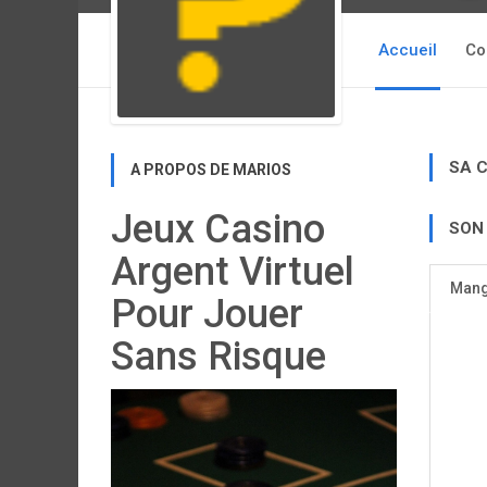
Accueil
Co
SA 
A PROPOS DE MARIOS
Jeux Casino
SON
Argent Virtuel
Man
Pour Jouer
Sans Risque