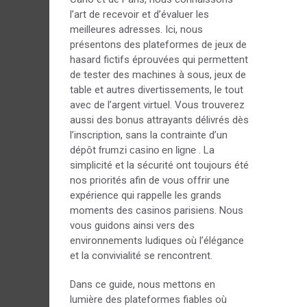
l’art de recevoir et d’évaluer les
meilleures adresses. Ici, nous
présentons des plateformes de jeux de
hasard fictifs éprouvées qui permettent
de tester des machines à sous, jeux de
table et autres divertissements, le tout
avec de l’argent virtuel. Vous trouverez
aussi des bonus attrayants délivrés dès
l’inscription, sans la contrainte d’un
dépôt
frumzi casino en ligne
. La
simplicité et la sécurité ont toujours été
nos priorités afin de vous offrir une
expérience qui rappelle les grands
moments des casinos parisiens. Nous
vous guidons ainsi vers des
environnements ludiques où l’élégance
et la convivialité se rencontrent.
Dans ce guide, nous mettons en
lumière des plateformes fiables où