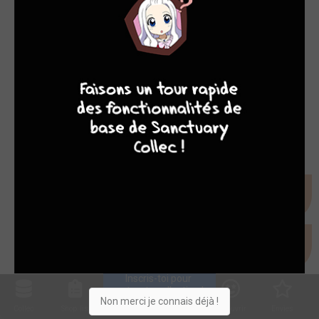
8
7
8
7
Inscris-toi pour 
entrer ta collection !
Non merci je connais déjà !
Collec
Shop. list
Planning
Animes
Découvrir
Envies