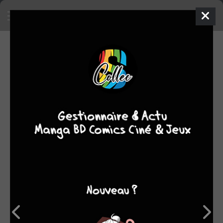
SA COLLECTION
SON TOP 5
Manga
BD
Comics
Films/séries