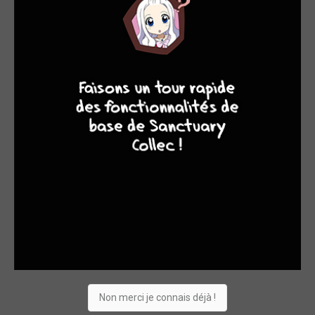
4
7
8
7
Non merci je connais déjà !