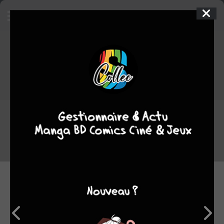
Accès refusé
L'accès à cette page a été restreint par son propriétaire.