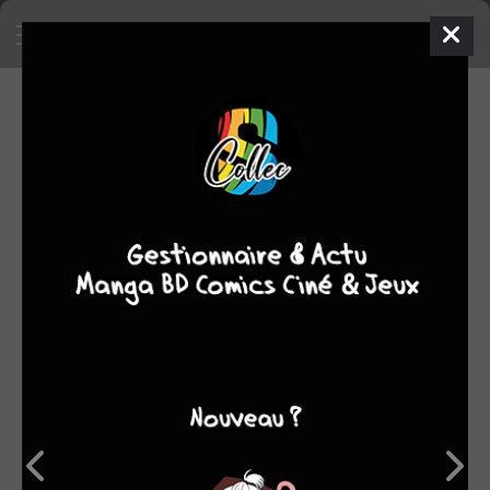
SA COLLECTION
651
3
manga
BD
44
comics