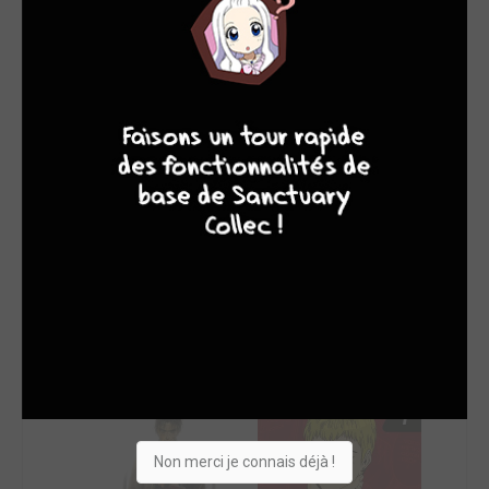
SON TOP 5
Manga
BD
Comics
Films/séries
9
7
6
6
Non merci je connais déjà !