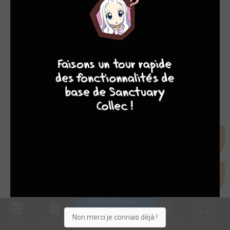
8
7
8
7
Inscris-toi pour 
entrer ta collection !
Non merci je connais déjà !
Collec
Shop. list
Planning
Animes
Découvrir
Envies