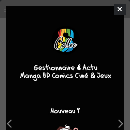
SA COLLECTION
SON TOP 5
Manga
BD
Comics
Films/séries