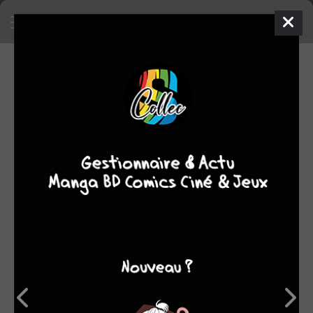
SA COLLECTION
SON TOP 5
Manga
BD
Comics
Films/séries