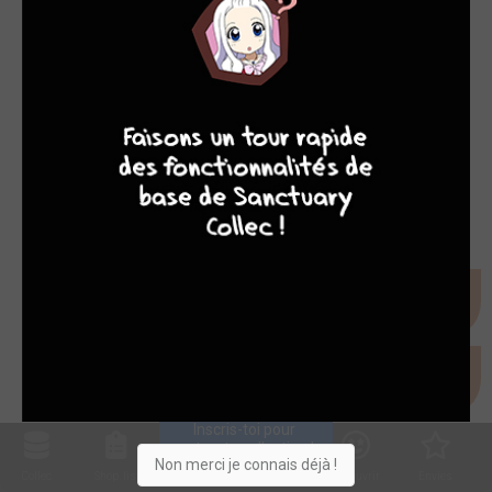
9
8
9
8
Inscris-toi pour 
entrer ta collection !
Non merci je connais déjà !
Collec
Shop. list
Planning
Animes
Découvrir
Envies