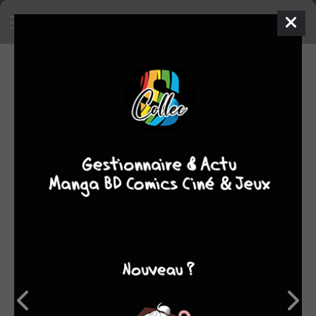
SA COLLECTION
5267
236
manga
BD
162
61
comics
films/séries