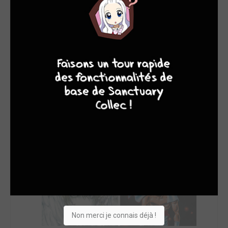
5
jeux
9
8
9
8
SON TOP 5
Manga
BD
Comics
Films/séries
Non merci je connais déjà !