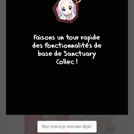
SON TOP 5
Manga
BD
Comics
Films/séries
8
7
8
7
Non merci je connais déjà !