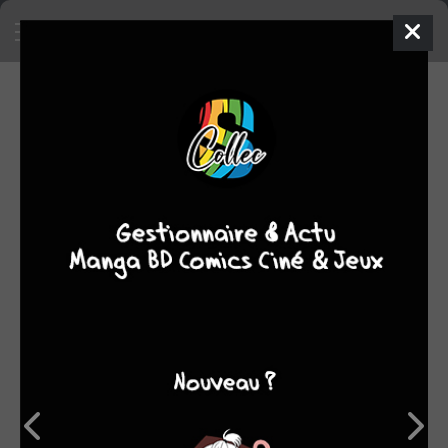
SA COLLECTION
3082
211
manga
BD
2533
129
comics
films/séries