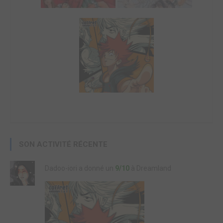
SON ACTIVITÉ RÉCENTE
Dadoo-iori a donné un
9/10
à Dreamland