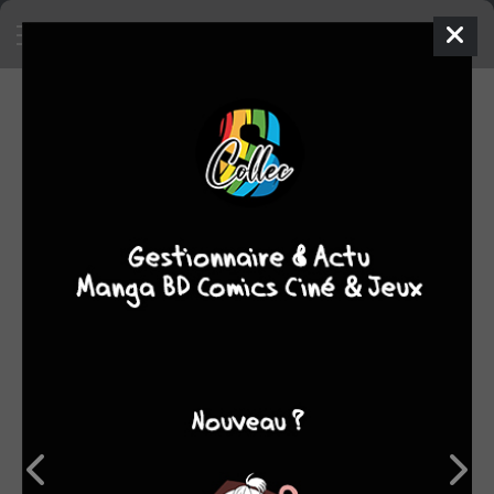
SA COLLECTION
2951
112
manga
BD
1261
comics