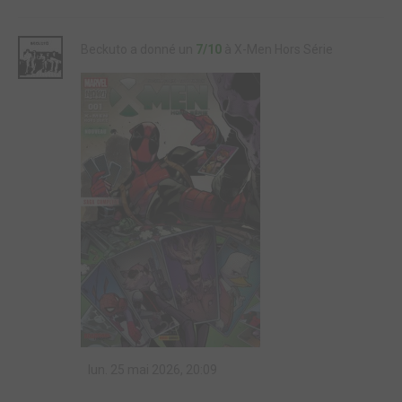
Beckuto a donné un
7/10
à X-Men Hors Série
lun. 25 mai 2026, 20:09