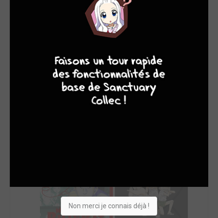
SON TOP 5
Manga
BD
Comics
Films/séries
7
9
8
9
Non merci je connais déjà !