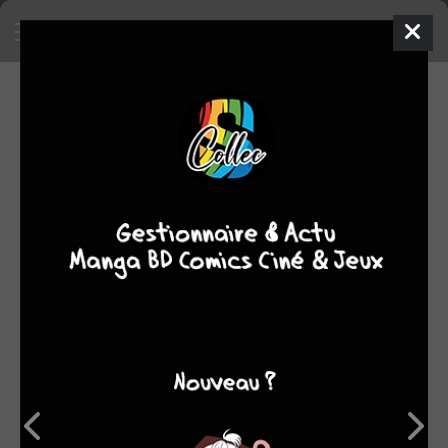
SA COLLECTION
422
manga
SON TOP 5
Manga
BD
Comics
Films/séries