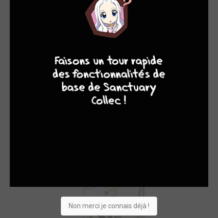
9
8
9
8
Non merci je connais déjà !