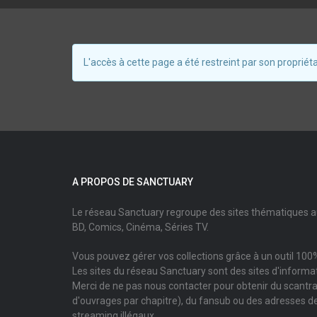
L'accès à cette page a été restreint par son propriéta
A PROPOS DE SANCTUARY
Le réseau Sanctuary regroupe des sites thématiques 
BD, Comics, Cinéma, Séries TV.
Vous pouvez gérer vos collections grâce à un outil 100%
Les sites du réseau Sanctuary sont des sites d'informati
Merci de ne pas nous contacter pour obtenir du scantr
d'ouvrages par chapitre), du fansub ou des adresses de
streaming illégaux.