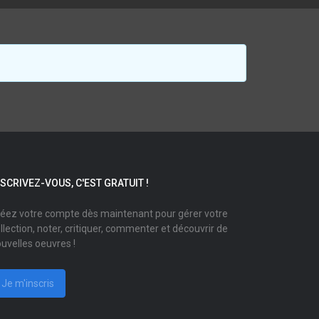
NSCRIVEZ-VOUS, C'EST GRATUIT !
éez votre compte dès maintenant pour gérer votre
llection, noter, critiquer, commenter et découvrir de
uvelles oeuvres !
Je m'inscris