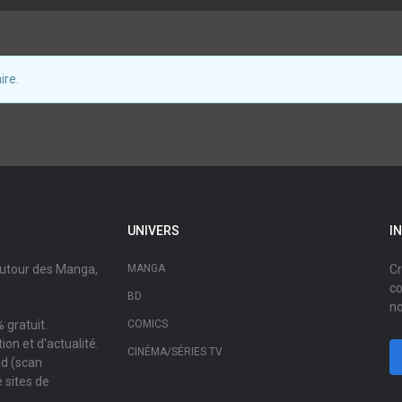
ire.
UNIVERS
I
autour des Manga,
MANGA
Cr
co
BD
no
 gratuit.
COMICS
on et d'actualité.
CINÉMA/SÉRIES TV
ad (scan
 sites de