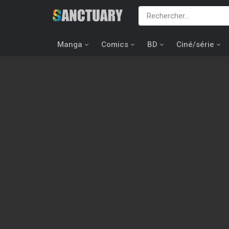
Manga
Comics
BD
Ciné/série