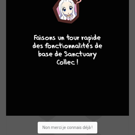
SON TOP 5
Manga
BD
Comics
Films/séries
8
9
8
9
Non merci je connais déjà !