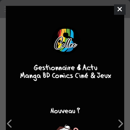
SA COLLECTION
22
39
manga
BD
21
films/séries