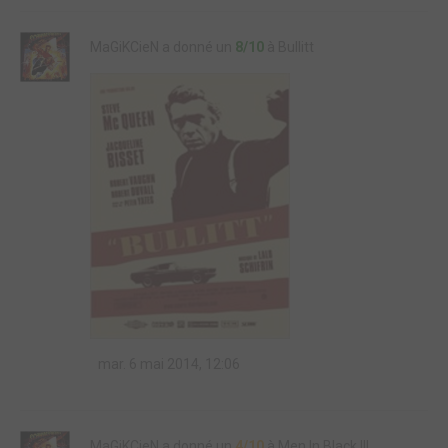
MaGiKCieN a donné un
8/10
à Bullitt
mar. 6 mai 2014, 12:06
MaGiKCieN a donné un
4/10
à Men In Black III