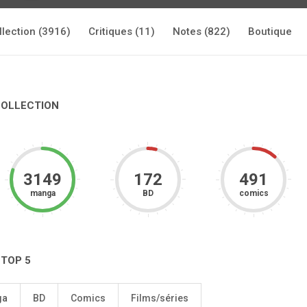
llection (3916)
Critiques (11)
Notes (822)
Boutique
COLLECTION
3149
172
491
manga
BD
comics
 TOP 5
ga
BD
Comics
Films/séries