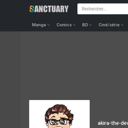
Manga
Comics
BD
Ciné/série
akira-the-dev