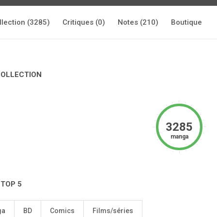
llection (3285)
Critiques (0)
Notes (210)
Boutique
COLLECTION
3285
manga
 TOP 5
ga
BD
Comics
Films/séries