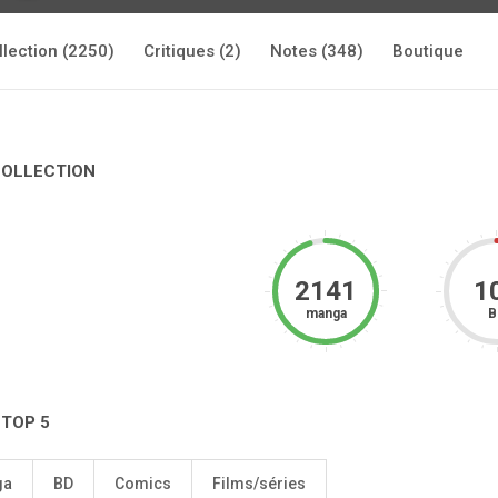
llection (2250)
Critiques (2)
Notes (348)
Boutique
COLLECTION
2141
1
manga
B
 TOP 5
ga
BD
Comics
Films/séries