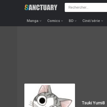
Manga
Comics
BD
Ciné/série
Tsuki Yumi8