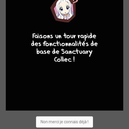
8
7
8
7
Non merci je connais déjà !