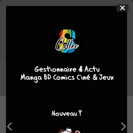
Accès refusé
L'accès à cette page a été restreint par son propriétaire.