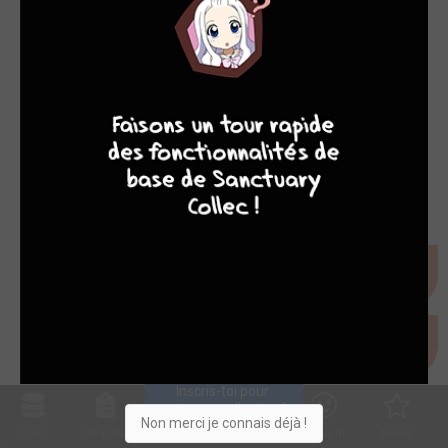
8
7
8
7
Inscris-toi pour 
entrer ta collection !
Non merci je connais déjà !
Collec
Shop. list
Planning
Animes
Découvrir
Envies