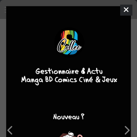
SA COLLECTION
SON TOP 5
Manga
BD
Comics
Films/séries