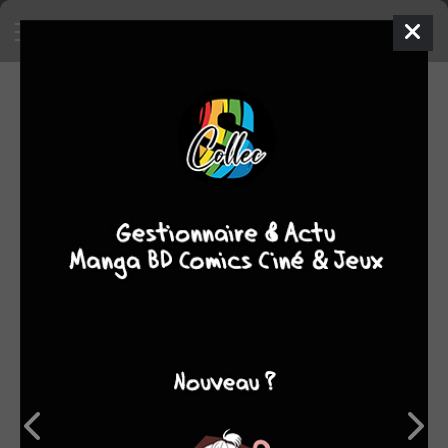
SA COLLECTION
1395
25
BD
comics
SON TOP 5
Manga
BD
Comics
Films/séries