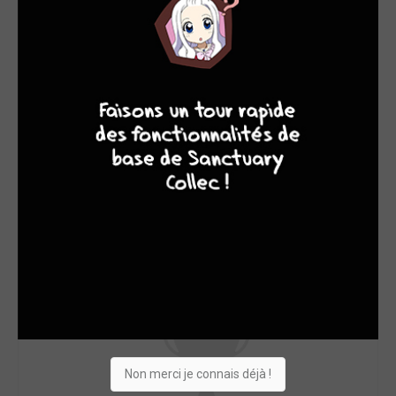
4
7
8
7
Non merci je connais déjà !