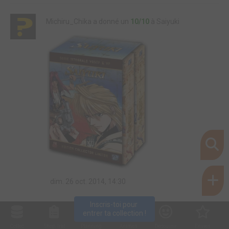
Michiru_Chika a donné un
10/10
à Saiyuki
dim. 26 oct. 2014, 14:30
Inscris-toi pour 
entrer ta collection !
Collec
Shop. list
Planning
Animes
Découvrir
Envies