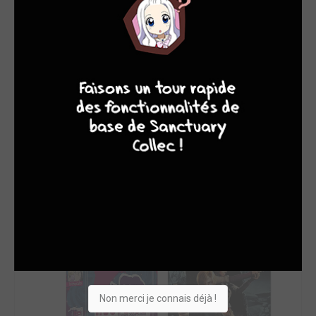
SON TOP 5
Manga
BD
Comics
Films/séries
9
8
9
8
Non merci je connais déjà !