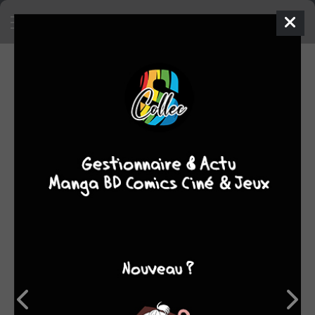
SA COLLECTION
754
38
manga
BD
6
75
comics
films/séries