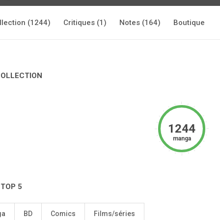
llection (1244)
Critiques (1)
Notes (164)
Boutique
COLLECTION
1244
manga
 TOP 5
ga
BD
Comics
Films/séries