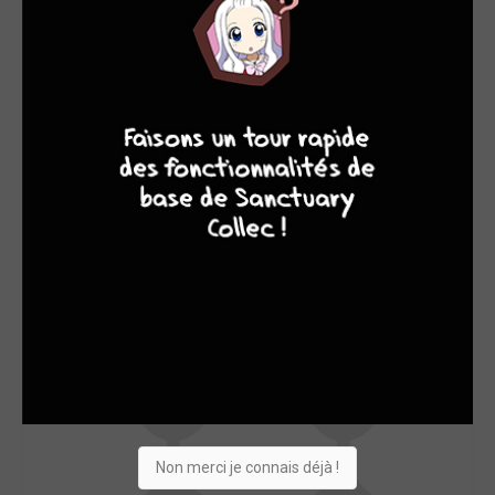
SON TOP 5
Manga
BD
Comics
Films/séries
8
7
8
7
Non merci je connais déjà !