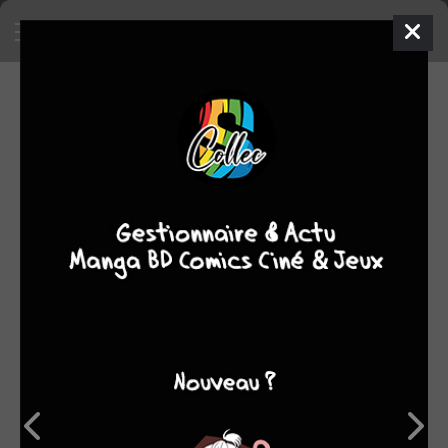
SA COLLECTION
62
16
manga
BD
553
comics