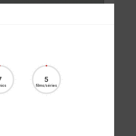
7
5
ics
films/séries