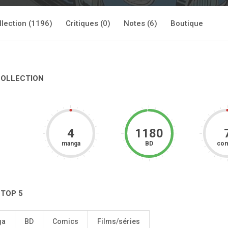
llection (1196)
Critiques (0)
Notes (6)
Boutique
COLLECTION
4
1180
manga
BD
com
 TOP 5
ga
BD
Comics
Films/séries