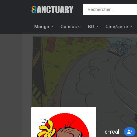
Manga
Comics
BD
Ciné/série
c-real