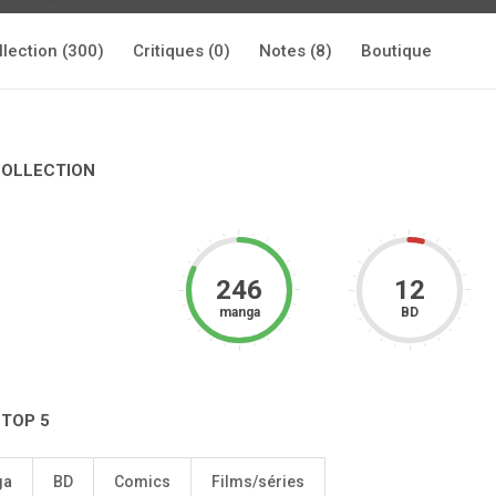
llection (300)
Critiques (0)
Notes (8)
Boutique
COLLECTION
246
12
manga
BD
 TOP 5
ga
BD
Comics
Films/séries