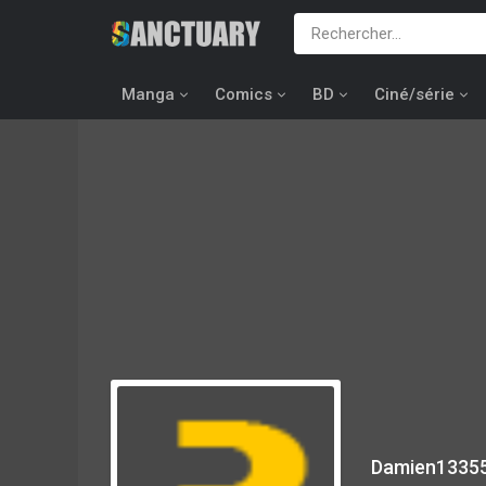
Manga
Comics
BD
Ciné/série
Damien1335