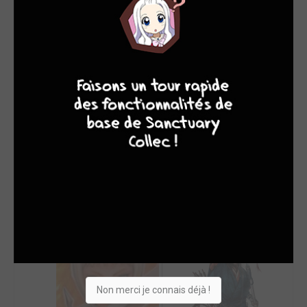
SON TOP 5
Manga
BD
Comics
Films/séries
9
8
9
8
Non merci je connais déjà !