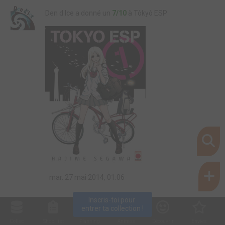
Den d Ice a donné un
7/10
à Tôkyô ESP
mar. 27 mai 2014, 01:06
Inscris-toi pour 
entrer ta collection !
Collec
Shop. list
Planning
Animes
Découvrir
Envies