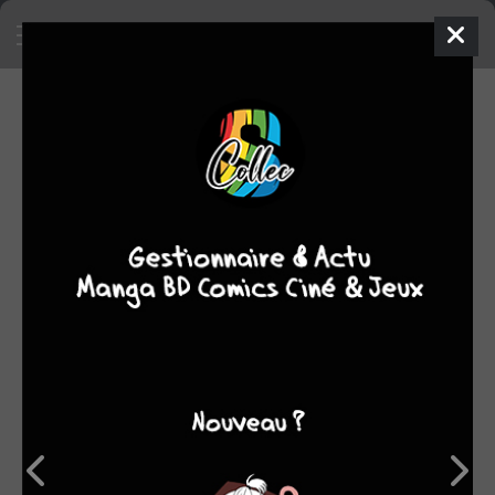
SA COLLECTION
2213
25
manga
BD
2
films/séries