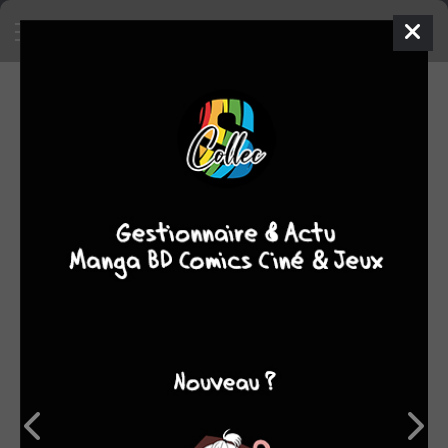
SA COLLECTION
SON TOP 5
Manga
BD
Comics
Films/séries