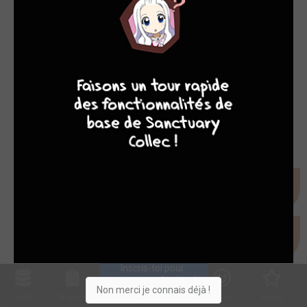
9
8
9
8
Inscris-toi pour 
entrer ta collection !
Non merci je connais déjà !
Collec
Shop. list
Planning
Animes
Découvrir
Envies