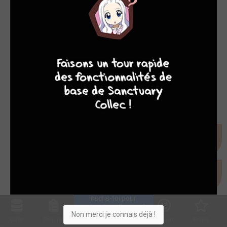
9
8
9
8
Inscris-toi pour 
entrer ta collection !
Non merci je connais déjà !
Collec
Shop. list
Planning
Animes
Découvrir
Envies