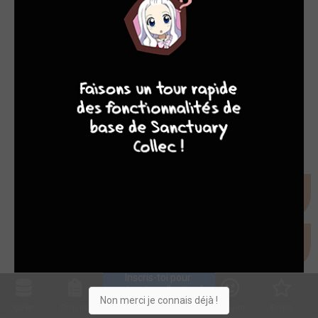
8
7
8
7
Inscris-toi pour 
entrer ta collection !
Non merci je connais déjà !
Collec
Shop. list
Planning
Animes
Découvrir
Envies