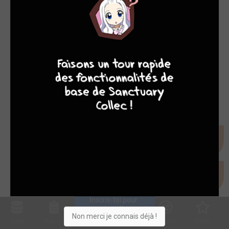
8
7
8
7
Inscris-toi pour 
entrer ta collection !
Non merci je connais déjà !
Collec
Shop. list
Planning
Animes
Découvrir
Envies