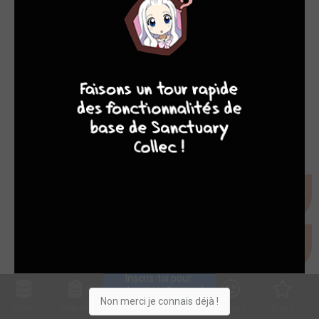
9
7
6
6
Inscris-toi pour 
entrer ta collection !
Non merci je connais déjà !
Collec
Shop. list
Planning
Animes
Découvrir
Envies