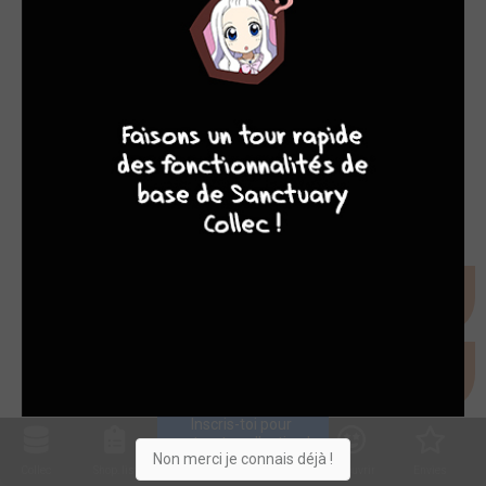
9
7
6
6
Inscris-toi pour 
entrer ta collection !
Non merci je connais déjà !
Collec
Shop. list
Planning
Animes
Découvrir
Envies