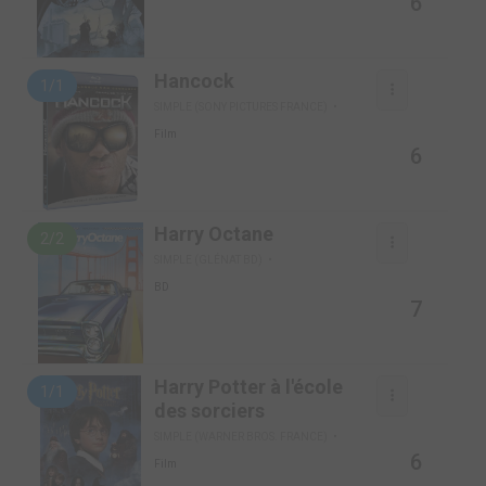
6
Hancock
1/1
SIMPLE (SONY PICTURES FRANCE)
Film
6
Harry Octane
2/2
SIMPLE (GLÉNAT BD)
BD
7
Harry Potter à l'école
1/1
des sorciers
SIMPLE (WARNER BROS. FRANCE)
6
Film