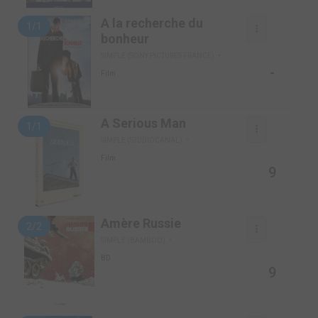
A la recherche du
1/1
bonheur
SIMPLE (SONY PICTURES FRANCE)
-
Film
A Serious Man
1/1
SIMPLE (STUDIOCANAL)
Film
9
Amère Russie
2/2
SIMPLE (BAMBOO)
BD
9