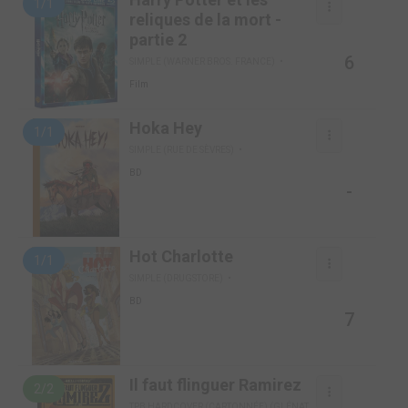
1/1
reliques de la mort -
partie 2
6
SIMPLE (WARNER BROS. FRANCE)
Film
Hoka Hey
1/1
SIMPLE (RUE DE SÈVRES)
BD
-
Hot Charlotte
1/1
SIMPLE (DRUGSTORE)
BD
7
Il faut flinguer Ramirez
2/2
TPB HARDCOVER (CARTONNÉE) (GLÉNAT