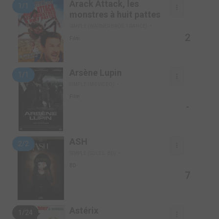
Arack Attack, les
1/1
monstres à huit pattes
SIMPLE (WARNER BROS. FRANCE)
2
Film
Arsène Lupin
1/1
SIMPLE (M6 VIDÉO)
Film
-
ASH
2/2
SIMPLE (SOLEIL BD)
BD
7
Astérix
1/24