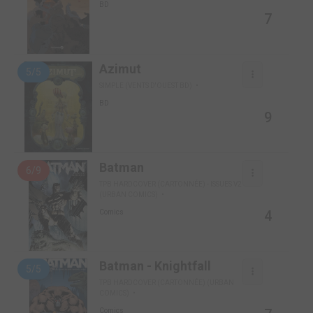
BD
7
Azimut
5/5
SIMPLE (VENTS D'OUEST BD)
BD
9
Batman
6/9
TPB HARDCOVER (CARTONNÉE) - ISSUES V2
(URBAN COMICS)
4
Comics
Batman - Knightfall
5/5
TPB HARDCOVER (CARTONNÉE) (URBAN
COMICS)
Comics