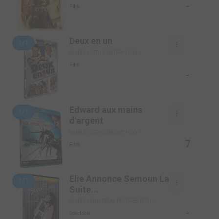
-
Film
Deux en un
1/1
SIMPLE (20TH CENTURY FOX)
Film
-
Edward aux mains
1/1
d'argent
SIMPLE (20TH CENTURY FOX)
7
Film
Elie Annonce Semoun La
1/1
Suite...
SIMPLE (UNIVERSAL PICTURES (FR))
-
Spectacle