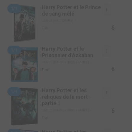
Harry Potter et le Prince
1/1
de sang mêlé
SIMPLE (WALT DISNEY)
6
Film
Harry Potter et le
1/1
Prisonnier d'Azkaban
SIMPLE (WARNER BROS. FRANCE)
6
Film
Harry Potter et les
1/1
reliques de la mort -
partie 1
6
SIMPLE (WARNER BROS. FRANCE)
Film
Harry Potter et les