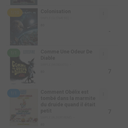
Colonisation
1/10
SIMPLE (GLÉNAT BD)
BD
-
Comme Une Odeur De
1/1
Diable
SIMPLE (MOSQUITO)
7
BD
Comment Obélix est
1/1
tombé dans la marmite
du druide quand il était
petit
7
SIMPLE (ALBERT RENÉ)
BD