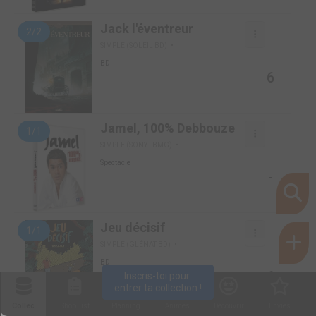
Jack l'éventreur
2/2
SIMPLE (SOLEIL BD)
BD
6
Jamel, 100% Debbouze
1/1
SIMPLE (SONY - BMG)
Spectacle
-
Jeu décisif
1/1
SIMPLE (GLÉNAT BD)
BD
6
Inscris-toi pour 
entrer ta collection !
Collec
Shop. list
Planning
Animes
Découvrir
Envies