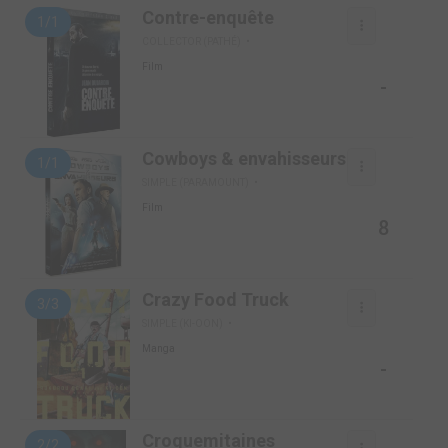
Contre-enquête
1/1
COLLECTOR (PATHÉ)
Film
-
Cowboys & envahisseurs
1/1
SIMPLE (PARAMOUNT)
Film
8
Crazy Food Truck
3/3
SIMPLE (KI-OON)
Manga
-
Croquemitaines
2/2