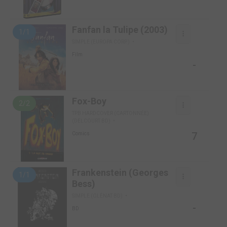
Fanfan la Tulipe (2003)
1/1
SIMPLE (EUROPA CORP.)
Film
-
Fox-Boy
2/2
TPB HARDCOVER (CARTONNÉE)
(DELCOURT BD)
7
Comics
Frankenstein (Georges
1/1
Bess)
SIMPLE (GLÉNAT BD)
-
BD