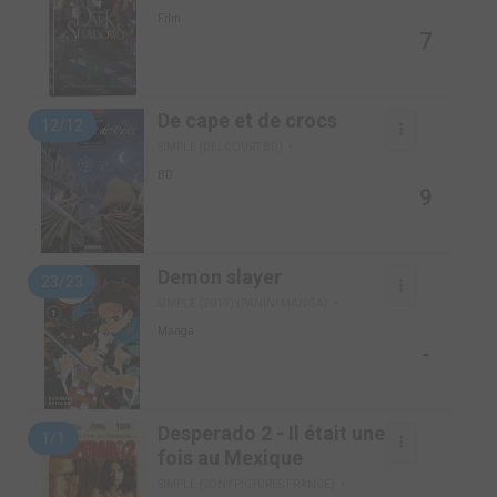
Film
7
De cape et de crocs
12/12
SIMPLE (DELCOURT BD)
BD
9
Demon slayer
23/23
SIMPLE (2019) (PANINI MANGA)
Manga
-
Desperado 2 - Il était une
1/1
fois au Mexique
SIMPLE (SONY PICTURES FRANCE)