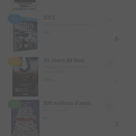
2012
1/1
SIMPLE (SONY PICTURES FRANCE)
Film
6
30 Jours de Nuit
1/6
TPB HARDCOVER (CARTONNÉE)
(DELCOURT BD)
-
Comics
300 millions d'amis
1/1
SIMPLE (DUPUIS)
BD
3