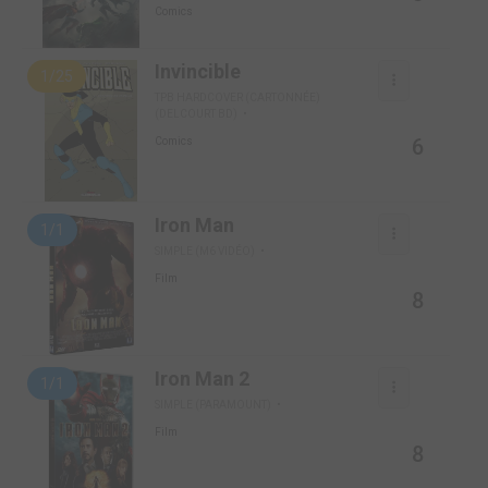
Comics
Invincible
1/25
TPB HARDCOVER (CARTONNÉE)
(DELCOURT BD)
6
Comics
Iron Man
1/1
SIMPLE (M6 VIDÉO)
Film
8
Iron Man 2
1/1
SIMPLE (PARAMOUNT)
Film
8