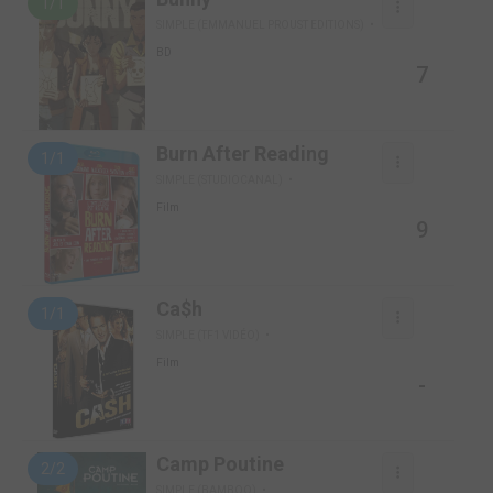
1/1
SIMPLE (EMMANUEL PROUST EDITIONS)
BD
7
Burn After Reading
1/1
SIMPLE (STUDIOCANAL)
Film
9
Ca$h
1/1
SIMPLE (TF1 VIDÉO)
Film
-
Camp Poutine
2/2
SIMPLE (BAMBOO)