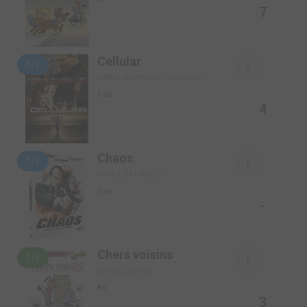
7
Cellular
1/1
SIMPLE (METROPOLITAN VIDÉO)
Film
4
Chaos
1/1
SIMPLE (TF1 VIDÉO)
Film
-
Chers voisins
1/1
SIMPLE (DUPUIS)
BD
3