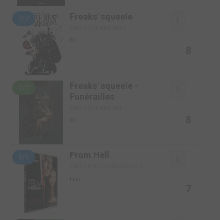
Freaks' squeele
7/7
SIMPLE (ANKAMA BD)
BD
8
Freaks' squeele -
7/7
Funérailles
SIMPLE (ANKAMA BD)
8
BD
From Hell
1/1
SIMPLE (20TH CENTURY FOX)
Film
7