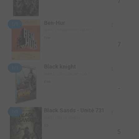
7
Ben-Hur
1/1
SIMPLE (WARNER BROS. FRANCE)
Film
7
Black knight
1/1
SIMPLE (20TH CENTURY FOX)
Film
-
Black Sands - Unité 731
1/1
SIMPLE (RUE DE SÈVRES)
BD
5