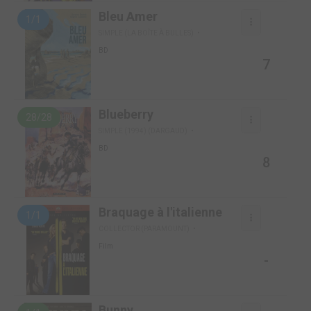
Bleu Amer
1/1
SIMPLE (LA BOÎTE À BULLES)
BD
7
Blueberry
28/28
SIMPLE (1994) (DARGAUD)
BD
8
Braquage à l'italienne
1/1
COLLECTOR (PARAMOUNT)
Film
-
Bunny