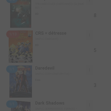
TPB HARDCOVER (CARTONNÉE) (GLÉNAT
BD)
8
BD
CRS = détresse
1/13
SIMPLE (DARGAUD)
BD
5
Daredevil
1/1
SIMPLE (20TH CENTURY FOX)
Film
3
Dark Shadows
1/1
SIMPLE (WARNER BROS. FRANCE)