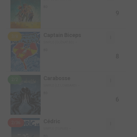
BD
9
Captain Biceps
3/8
SIMPLE (GLÉNAT BD)
BD
8
Carabosse
2/2
SIMPLE (LE LOMBARD)
BD
6
Cédric
2/36
SIMPLE (DUPUIS)
BD