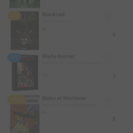
Blacksad
5/7
SIMPLE (DARGAUD)
BD
9
Blade Runner
1/1
DIRECTOR'S CUT (WARNER BROS. FRANCE)
7
Film
Blake et Mortimer
27/31
RÉÉDITION 2013 (BLAKE & MORTIMER)
BD
8