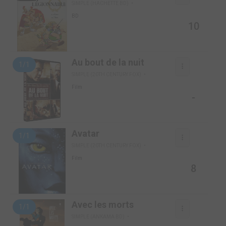
SIMPLE (HACHETTE BD)
BD
10
Au bout de la nuit
1/1
SIMPLE (20TH CENTURY FOX)
Film
-
Avatar
1/1
SIMPLE (20TH CENTURY FOX)
Film
8
Avec les morts
1/1
SIMPLE (ANKAMA BD)