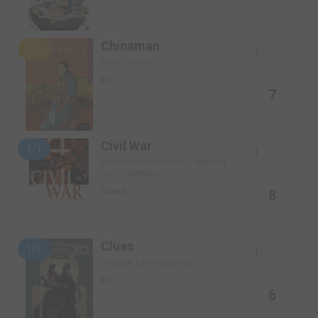
Chinaman
5/9
SIMPLE (DUPUIS)
BD
7
Civil War
1/1
TPB SOFTCOVER (SOUPLE) - ISSUES V1
(2007) (MARVEL)
8
Comics
Clues
1/1
INTÉGRALE 2016 (AKILEOS)
BD
6