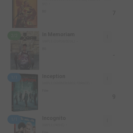
BD)
7
BD
In Memoriam
2/2
SIMPLE (DUPUIS/SEUIL)
BD
-
Inception
1/1
SIMPLE (WARNER BROS. FRANCE)
Film
9
Incognito
1/1
SIMPLE (PATHÉ)
Film