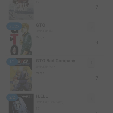
BD
7
GTO
25/25
SIMPLE (PIKA)
Manga
9
GTO Bad Company
1/1
SIMPLE (PIKA)
Manga
7
H.ELL
2/2
SIMPLE (LE LOMBARD)
BD