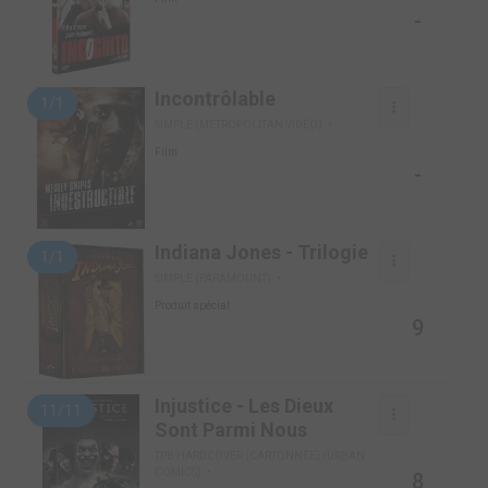
-
Incontrôlable
1/1
SIMPLE (METROPOLITAN VIDÉO)
Film
-
Indiana Jones - Trilogie
1/1
SIMPLE (PARAMOUNT)
Produit spécial
9
Injustice - Les Dieux
11/11
Sont Parmi Nous
TPB HARDCOVER (CARTONNÉE) (URBAN
COMICS)
8