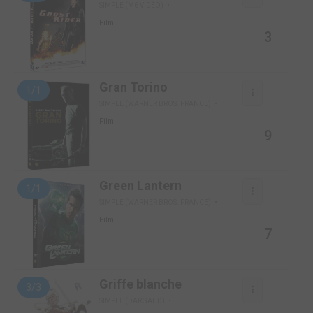
SIMPLE (M6 VIDÉO)
Film
3
Gran Torino
1/1
SIMPLE (WARNER BROS. FRANCE)
Film
9
Green Lantern
1/1
SIMPLE (WARNER BROS. FRANCE)
Film
7
Griffe blanche
3/3
SIMPLE (DARGAUD)