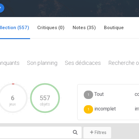
llection (557)
Critiques (0)
Notes (35)
Boutique
nquants
Son planning
Ses dédicaces
Recherche o
Tout
c
1
6
557
jeux
objets
incomplet
i
1
Filtres