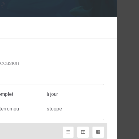
ccasion
omplet
à jour
nterrompu
stoppé