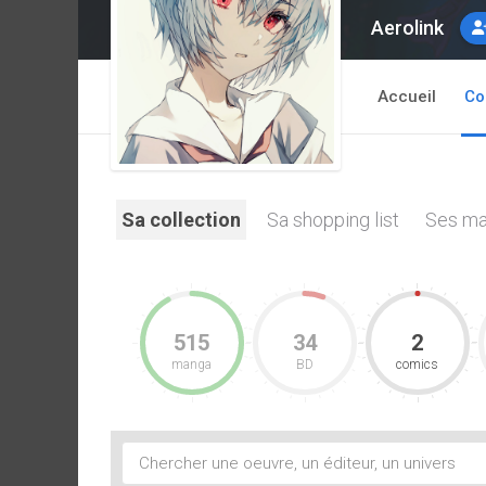
Aerolink
Accueil
Co
Sa collection
Sa shopping list
Ses ma
515
34
2
manga
BD
comics