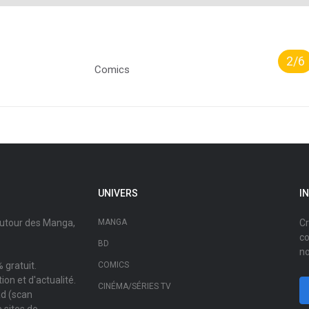
2/6
Comics
UNIVERS
I
autour des Manga,
MANGA
Cr
co
BD
no
 gratuit.
COMICS
on et d'actualité.
CINÉMA/SÉRIES TV
ad (scan