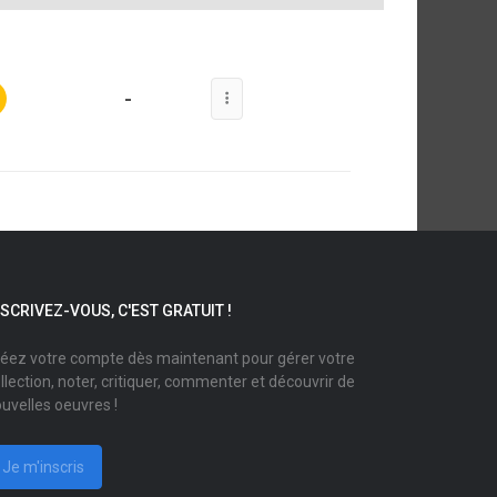
-
NSCRIVEZ-VOUS, C'EST GRATUIT !
éez votre compte dès maintenant pour gérer votre
llection, noter, critiquer, commenter et découvrir de
uvelles oeuvres !
Je m'inscris