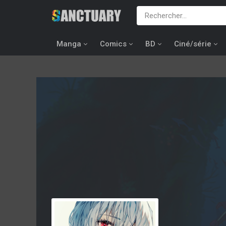
Manga
Comics
BD
Ciné/série