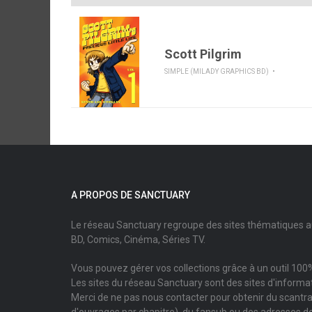
Scott Pilgrim
SIMPLE (MILADY GRAPHICS BD)
A PROPOS DE SANCTUARY
Le réseau Sanctuary regroupe des sites thématiques 
BD, Comics, Cinéma, Séries TV.
Vous pouvez gérer vos collections grâce à un outil 100%
Les sites du réseau Sanctuary sont des sites d'informati
Merci de ne pas nous contacter pour obtenir du scantr