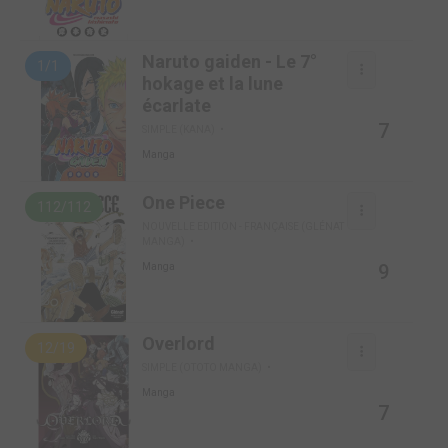
Naruto gaiden - Le 7°
1/1
hokage et la lune
écarlate
7
SIMPLE (KANA)
Manga
One Piece
112/112
NOUVELLE EDITION - FRANÇAISE (GLÉNAT
MANGA)
9
Manga
Overlord
12/19
SIMPLE (OTOTO MANGA)
Manga
7