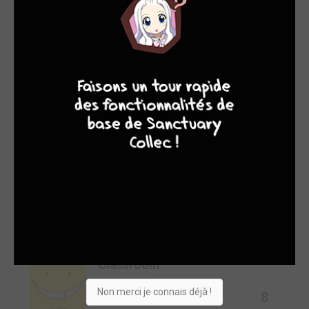
Filtres
Alpi the Soul Sender
7/7
9
7
6
6
SIMPLE (KI-OON)
Manga
7
Arifureta - De zéro à
14/14
héros
SIMPLE (DELCOURT / TONKAM)
-
Manga
Assassination
21/21
Classroom
SIMPLE (KANA)
Non merci je connais déjà !
8
Manga