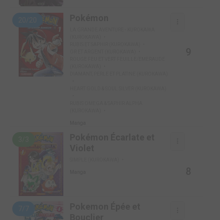
Pokémon
20/20
LA GRANDE AVENTURE - KUROKAWA
(KUROKAWA)
RUBIS ET SAPHIR (KUROKAWA)
9
OR ET ARGENT (KUROKAWA)
ROUGE FEU ET VERT FEUILLE/EMERAUDE
(KUROKAWA)
DIAMANT, PERLE ET PLATINE (KUROKAWA)
HEART GOLD & SOUL SILVER (KUROKAWA)
RUBIS OMEGA & SAPHIR ALPHA
(KUROKAWA)
Manga
Pokémon Écarlate et
3/3
Violet
SIMPLE (KUROKAWA)
8
Manga
Pokemon Épée et
7/7
Bouclier