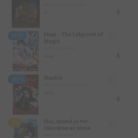
SIMPLE (CLAIR DE LUNE BD)
8
BD
Magi - The Labyrinth of
37/37
Magic
SIMPLE (KUROKAWA)
8
Manga
Mashle
18/18
SIMPLE (CRUNCHYROLL KAZE)
Manga
8
Moi, quand je me
7/8
réincarne en slime
SIMPLE (KUROKAWA)