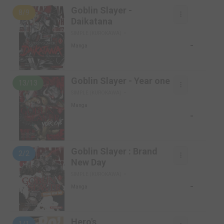
Goblin Slayer -
8/9
Daikatana
SIMPLE (KUROKAWA)
-
Manga
Goblin Slayer - Year one
13/13
SIMPLE (KUROKAWA)
Manga
-
Goblin Slayer : Brand
2/2
New Day
SIMPLE (KUROKAWA)
-
Manga
Hero's