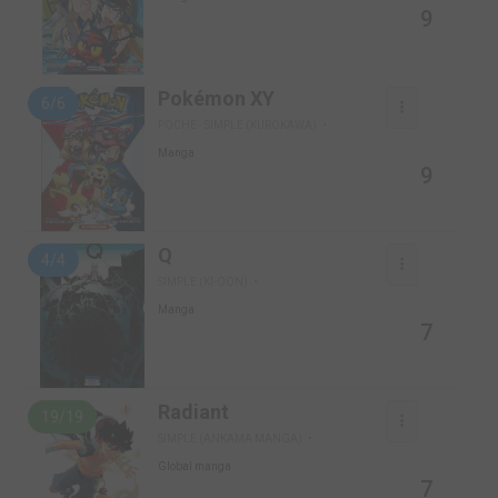
9
Pokémon XY
6/6
POCHE - SIMPLE (KUROKAWA)
Manga
9
Q
4/4
SIMPLE (KI-OON)
Manga
7
Radiant
19/19
SIMPLE (ANKAMA MANGA)
Global manga
7