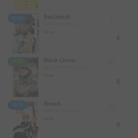
Beelzebub
28/28
SIMPLE (KAZÉ MANGA)
Manga
8
Black Clover
37/37
SIMPLE (CRUNCHYROLL KAZE)
Manga
8
Bleach
74/74
SIMPLE (GLÉNAT MANGA)
Manga
9