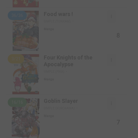
Food wars !
36/36
SIMPLE (TONKAM)
Manga
8
Four Knights of the
3/21
Apocalypse
SIMPLE (PIKA)
-
Manga
Goblin Slayer
16/16
SIMPLE (KUROKAWA)
Manga
7