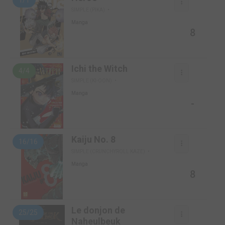
1/1
SIMPLE (PIKA)
Manga
8
Ichi the Witch
4/4
SIMPLE (KI-OON)
Manga
-
Kaiju No. 8
16/16
SIMPLE (CRUNCHYROLL KAZE)
Manga
8
Le donjon de
25/25
Naheulbeuk