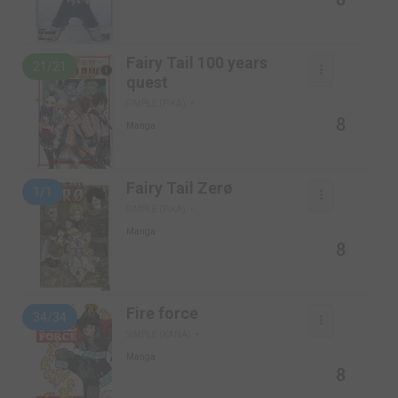
Fairy Tail 100 years
21/21
quest
SIMPLE (PIKA)
8
Manga
Fairy Tail Zerø
1/1
SIMPLE (PIKA)
Manga
8
Fire force
34/34
SIMPLE (KANA)
Manga
8