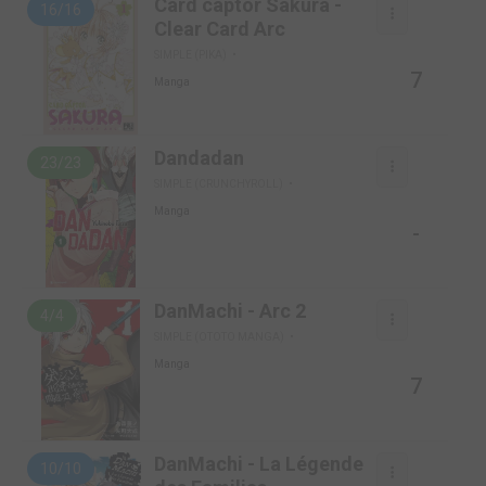
Card captor Sakura -
16/16
Clear Card Arc
SIMPLE (PIKA)
7
Manga
Dandadan
23/23
SIMPLE (CRUNCHYROLL)
Manga
-
DanMachi - Arc 2
4/4
SIMPLE (OTOTO MANGA)
Manga
7
DanMachi - La Légende
10/10