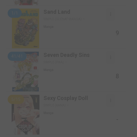
Sand Land
1/1
SIMPLE (GLÉNAT MANGA)
Manga
9
Seven Deadly Sins
41/41
SIMPLE (PIKA)
Manga
8
Sexy Cosplay Doll
5/15
SIMPLE (KANA)
Manga
-