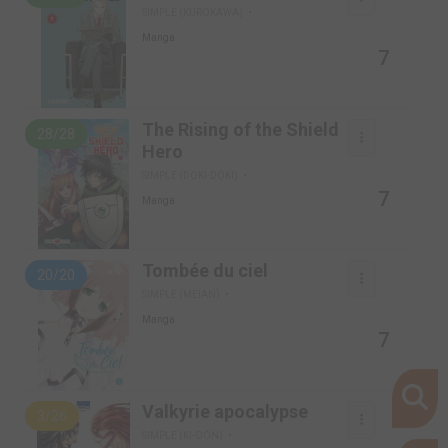
SIMPLE (KUROKAWA)
Manga
7
The Rising of the Shield
28/28
Hero
SIMPLE (DOKI-DOKI)
7
Manga
Tombée du ciel
20/20
SIMPLE (MEIAN)
Manga
7
Valkyrie apocalypse
3/26
SIMPLE (KI-OON)