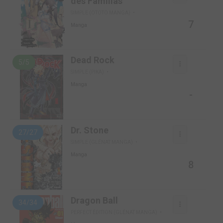
des Familias
SIMPLE (OTOTO MANGA)
7
Manga
Dead Rock
5/5
SIMPLE (PIKA)
Manga
-
Dr. Stone
27/27
SIMPLE (GLÉNAT MANGA)
Manga
8
Dragon Ball
34/34
PERFECT ÉDITION (GLÉNAT MANGA)