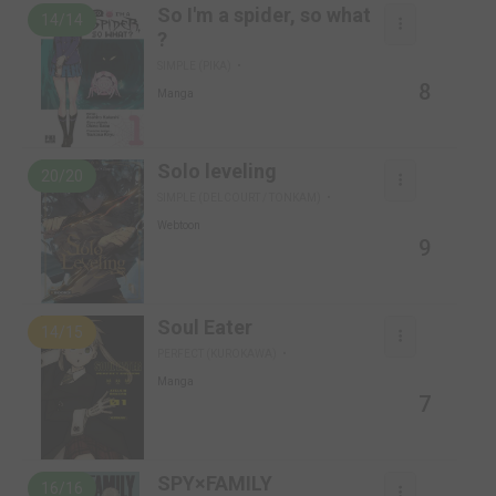
So I'm a spider, so what
14/14
?
SIMPLE (PIKA)
8
Manga
Solo leveling
20/20
SIMPLE (DELCOURT / TONKAM)
Webtoon
9
Soul Eater
14/15
PERFECT (KUROKAWA)
Manga
7
SPY×FAMILY
16/16