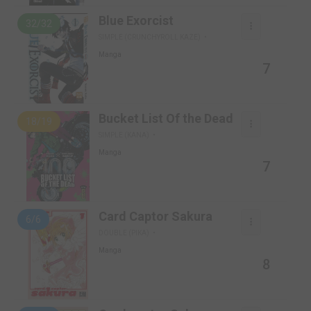
Blue Exorcist
32/32
SIMPLE (CRUNCHYROLL KAZE)
Manga
7
Bucket List Of the Dead
18/19
SIMPLE (KANA)
Manga
7
Card Captor Sakura
6/6
DOUBLE (PIKA)
Manga
8