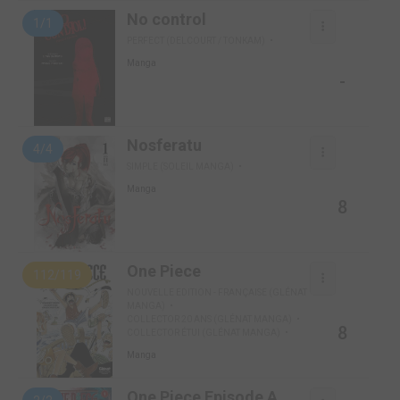
No control
1/1
PERFECT (DELCOURT / TONKAM)
Manga
-
Nosferatu
4/4
SIMPLE (SOLEIL MANGA)
Manga
8
One Piece
112/119
NOUVELLE EDITION - FRANÇAISE (GLÉNAT
MANGA)
COLLECTOR 20 ANS (GLÉNAT MANGA)
8
COLLECTOR ÉTUI (GLÉNAT MANGA)
Manga
One Piece Episode A