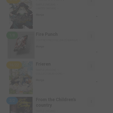
SIMPLE (MEIAN)
LIMITÉE (MEIAN)
-
Manga
Fire Punch
1/8
COFFRET PRESTIGE (KAZÉ MANGA)
Manga
-
Frieren
16/22
SIMPLE (KI-OON)
COLLECTOR (KI-OON)
-
Manga
From the Children's
2/2
country
SIMPLE (MEIAN)