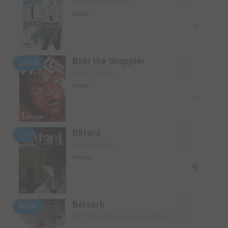
SIMPLE (KAZÉ MANGA)
Manga
-
Baki the Grappler
24/24
PERFECT (MEIAN)
Manga
-
Bâtard
5/5
SIMPLE (KI-OON)
Webtoon
9
Berserk
44/46
RÉÉDITION FRANÇAISE (GLÉNAT MANGA)