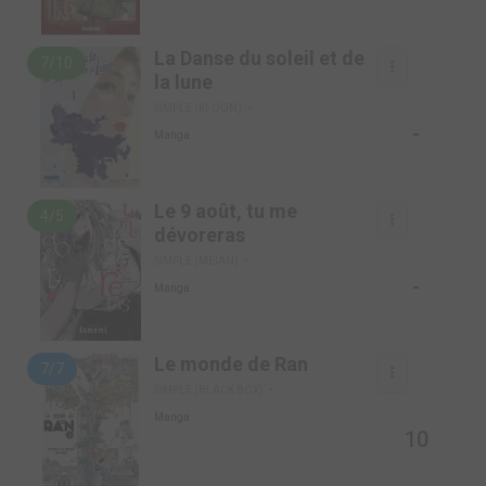
La Danse du soleil et de
7/10
la lune
SIMPLE (KI-OON)
-
Manga
Le 9 août, tu me
4/5
dévoreras
SIMPLE (MEIAN)
-
Manga
Le monde de Ran
7/7
SIMPLE (BLACK BOX)
Manga
10