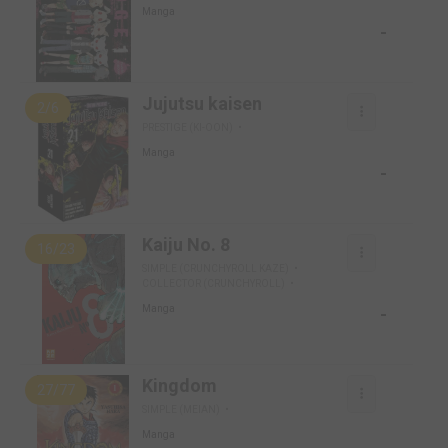
Manga
-
Jujutsu kaisen
2/6
PRESTIGE (KI-OON)
Manga
-
Kaiju No. 8
16/23
SIMPLE (CRUNCHYROLL KAZE)
COLLECTOR (CRUNCHYROLL)
-
Manga
Kingdom
27/77
SIMPLE (MEIAN)
Manga