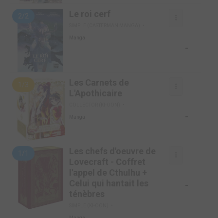
Le roi cerf
2/2
SIMPLE (CASTERMAN MANGA)
Manga
-
Les Carnets de
1/3
L'Apothicaire
COLLECTOR (KI-OON)
-
Manga
Les chefs d'oeuvre de
1/1
Lovecraft - Coffret
l'appel de Cthulhu +
Celui qui hantait les
-
ténèbres
SIMPLE (KI-OON)
Manga