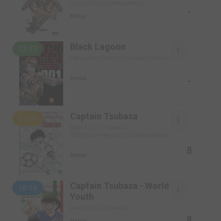
COLLECTOR (GLÉNAT MANGA)
-
Manga
Black Lagoon
13/13
FRANÇAISE 2ÈME EDITION (KAZÉ MANGA)
-
Manga
Captain Tsubasa
37/74
SIMPLE (J'AI LU MANGA)
RÉÉDITION FRANÇAISE (GLÉNAT MANGA)
8
Manga
Captain Tsubasa - World
18/18
Youth
SIMPLE (J'AI LU MANGA)
8
Manga