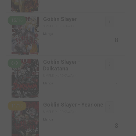
Goblin Slayer
15/16
SIMPLE (KUROKAWA)
Manga
8
Goblin Slayer -
6/9
Daikatana
SIMPLE (KUROKAWA)
-
Manga
Goblin Slayer - Year one
11/13
SIMPLE (KUROKAWA)
Manga
8