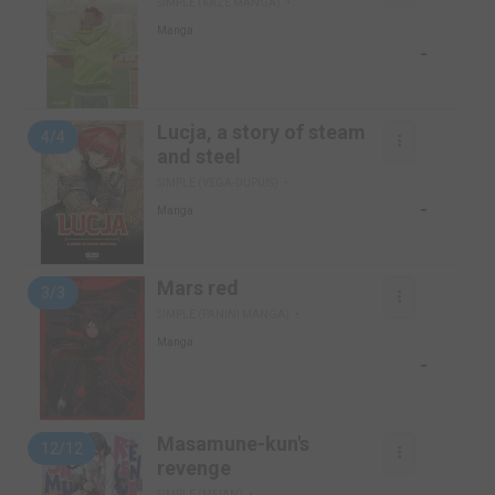
SIMPLE (KAZÉ MANGA)
Manga
-
Lucja, a story of steam
4/4
and steel
SIMPLE (VEGA-DUPUIS)
-
Manga
Mars red
3/3
SIMPLE (PANINI MANGA)
Manga
-
Masamune-kun's
12/12
revenge
SIMPLE (MEIAN)