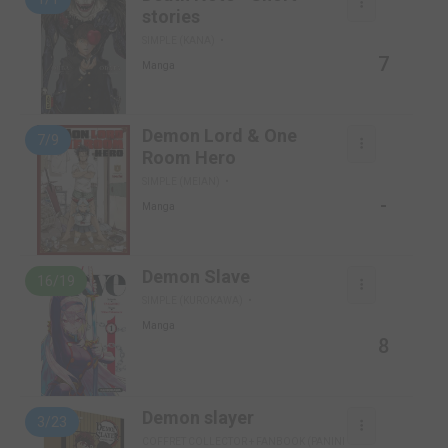
stories
SIMPLE (KANA)
7
Manga
Demon Lord & One
7/9
Room Hero
SIMPLE (MEIAN)
-
Manga
Demon Slave
16/19
SIMPLE (KUROKAWA)
Manga
8
Demon slayer
3/23
COFFRET COLLECTOR + FANBOOK (PANINI