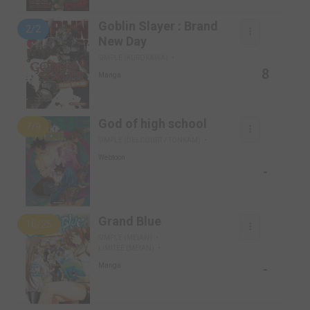
Goblin Slayer : Brand
2/2
New Day
SIMPLE (KUROKAWA)
8
Manga
God of high school
7/9
SIMPLE (DELCOURT / TONKAM)
Webtoon
-
Grand Blue
16/25
SIMPLE (MEIAN)
LIMITÉE (MEIAN)
-
Manga