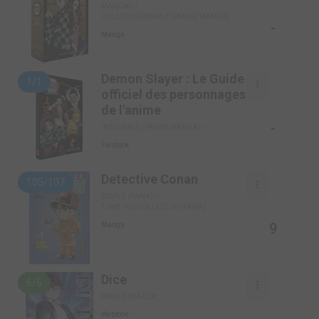
MANGA)
COLLECTOR SIMPLE (PANINI MANGA)
-
Manga
Demon Slayer : Le Guide
1/1
officiel des personnages
de l'anime
-
INTÉGRALE (PANINI MANGA)
Fanbook
Detective Conan
105/107
SIMPLE (KANA)
TOME 100 COLLECTOR (KANA)
9
Manga
Dice
6/6
SIMPLE (NAZCA)
Webtoon