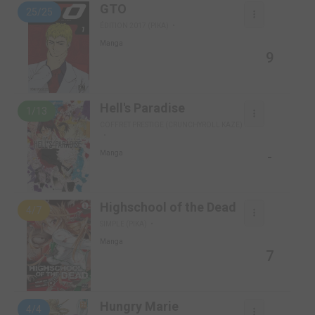
GTO
25/25
ÉDITION 2017 (PIKA)
Manga
9
Hell's Paradise
1/13
COFFRET PRESTIGE (CRUNCHYROLL KAZE)
-
Manga
Highschool of the Dead
4/7
SIMPLE (PIKA)
Manga
7
Hungry Marie
4/4