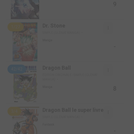
9
Dr. Stone
1/27
SIMPLE (GLÉNAT MANGA)
Manga
-
Dragon Ball
42/42
ÉDITION ORIGINALE - SIMPLE (GLÉNAT
MANGA)
8
Manga
Dragon Ball le super livre
3/4
SIMPLE (GLÉNAT MANGA)
Fanbook
-