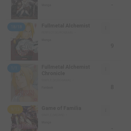
-
Manga
Fullmetal Alchemist
18/18
PERFECT (KUROKAWA)
Manga
9
Fullmetal Alchemist
1/1
Chronicle
SIMPLE (KUROKAWA)
8
Fanbook
Game of Familia
9/13
SIMPLE (MEIAN)
Manga
-