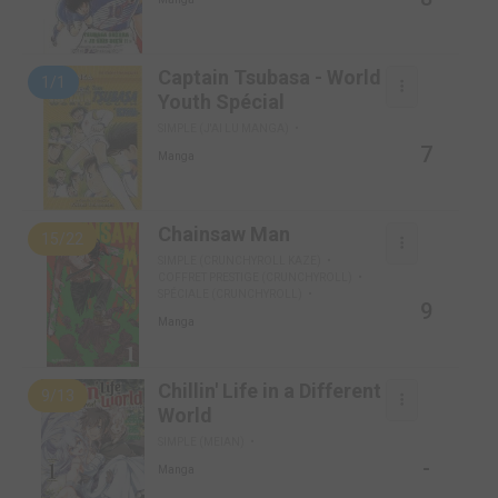
Captain Tsubasa - World
1/1
Youth Spécial
SIMPLE (J'AI LU MANGA)
7
Manga
Chainsaw Man
15/22
SIMPLE (CRUNCHYROLL KAZE)
COFFRET PRESTIGE (CRUNCHYROLL)
SPÉCIALE (CRUNCHYROLL)
9
Manga
Chillin' Life in a Different
9/13
World
SIMPLE (MEIAN)
-
Manga