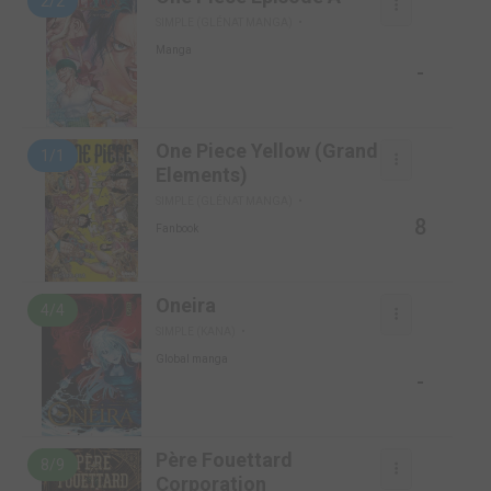
2/2
SIMPLE (GLÉNAT MANGA)
Manga
-
One Piece Yellow (Grand
1/1
Elements)
SIMPLE (GLÉNAT MANGA)
8
Fanbook
Oneira
4/4
SIMPLE (KANA)
Global manga
-
Père Fouettard
8/9
Corporation