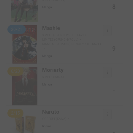
8
Manga
Mashle
20/21
SIMPLE (CRUNCHYROLL KAZE)
LIMITÉE (CRUNCHYROLL)
MANGA + ROMAN (CRUNCHYROLL KAZE)
9
Manga
Moriarty
6/20
SIMPLE (KANA)
Manga
-
Naruto
2/15
COFFRET (KANA)
Roman
-