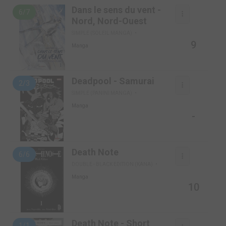
Dans le sens du vent -
6/7
Nord, Nord-Ouest
SIMPLE (SOLEIL MANGA)
9
Manga
Deadpool - Samurai
2/3
SIMPLE (PANINI MANGA)
Manga
-
Death Note
6/6
DOUBLE - BLACK EDITION (KANA)
Manga
10
Death Note - Short
1/1