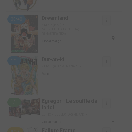
Dreamland
30/48
SIMPLE (PIKA)
NOUVELLE EDITION (PIKA)
REMASTER (PIKA)
9
Global manga
Dur-an-ki
1/1
SIMPLE (GLÉNAT MANGA)
Manga
-
Egregor - Le souffle de
1/1
la foi
ÉDITION COLLECTOR (MEIAN)
-
Global manga
Failure Frame
9/13