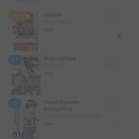
Naruto
22/36
HOKAGE (KANA)
Manga
8
Nekogahara
5/5
SIMPLE (PIKA)
Manga
-
Neon Genesis
7/7
Evangelion
DOUBLE PERFECT (GLÉNAT MANGA)
-
Manga