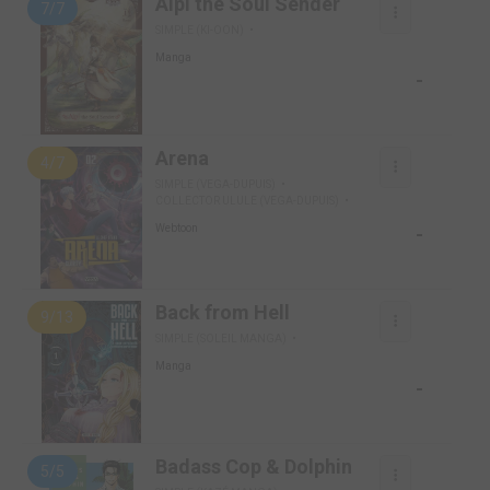
Alpi the Soul Sender
7/7
SIMPLE (KI-OON)
Manga
-
Arena
4/7
SIMPLE (VEGA-DUPUIS)
COLLECTOR ULULE (VEGA-DUPUIS)
-
Webtoon
Back from Hell
9/13
SIMPLE (SOLEIL MANGA)
Manga
-
Badass Cop & Dolphin
5/5