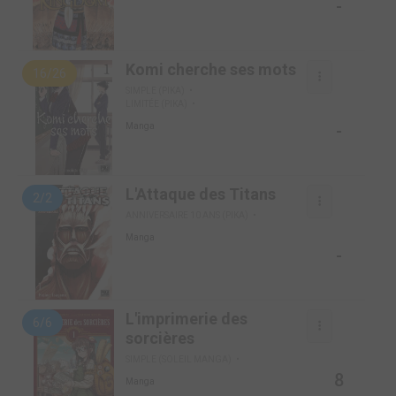
-
Komi cherche ses mots
16/26
SIMPLE (PIKA)
LIMITÉE (PIKA)
-
Manga
L'Attaque des Titans
2/2
ANNIVERSAIRE 10 ANS (PIKA)
Manga
-
L'imprimerie des
6/6
sorcières
SIMPLE (SOLEIL MANGA)
8
Manga