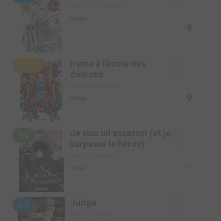
SIMPLE (KAZÉ MANGA)
Manga
9
Iruma à l'école des
24/34
démons
SIMPLE (NOBI NOBI!)
9
Manga
Je suis un assassin (et je
5/6
surpasse le héros)
SIMPLE (DOKI-DOKI)
-
Manga
Judge
6/6
SIMPLE (KI-OON)