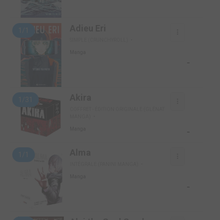
Adieu Eri
1/1
SIMPLE (CRUNCHYROLL)
Manga
-
Akira
1/31
COFFRET - ÉDITION ORIGINALE (GLÉNAT
MANGA)
-
Manga
Alma
1/1
INTÉGRALE (PANINI MANGA)
Manga
-