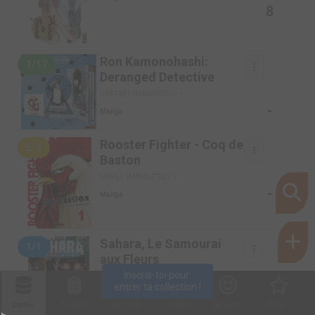
8
Ron Kamonohashi:
1/17
Deranged Detective
COFFRET (MANGETSU)
-
Manga
Rooster Fighter - Coq de
5/9
Baston
SIMPLE (MANGETSU)
-
Manga
Sahara, Le Samourai
1/1
aux Fleurs
Inscris-toi pour 
SIMPLE (NOBI NOBI!)
entrer ta collection !
9
Manga
Collec
Shop. list
Planning
Animes
Découvrir
Envies