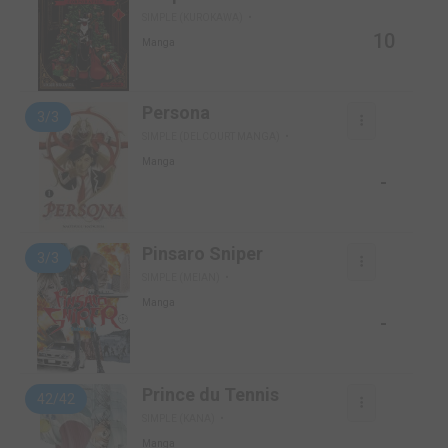
SIMPLE (KUROKAWA)
10
Manga
Persona
3/3
SIMPLE (DELCOURT MANGA)
Manga
-
Pinsaro Sniper
3/3
SIMPLE (MEIAN)
Manga
-
Prince du Tennis
42/42
SIMPLE (KANA)
Manga