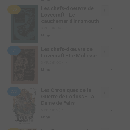
Les chefs-d'oeuvre de
1/2
Lovecraft - Le
cauchemar d'Innsmouth
-
SIMPLE (KI-OON)
Manga
Les chefs-d'œuvre de
1/1
Lovecraft - Le Molosse
SIMPLE (KI-OON)
-
Manga
Les Chroniques de la
2/2
Guerre de Lodoss - La
Dame de Falis
-
SIMPLE (PIKA)
Manga