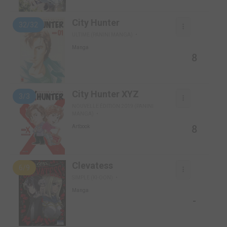
City Hunter
32/32
ULTIME (PANINI MANGA)
Manga
8
City Hunter XYZ
3/3
NOUVELLE ÉDITION 2019 (PANINI
MANGA)
8
Artbook
Clevatess
6/9
SIMPLE (KI-OON)
Manga
-