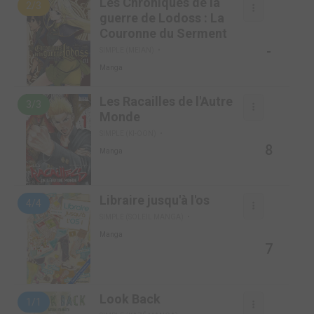
Les Chroniques de la
2/3
guerre de Lodoss : La
Couronne du Serment
-
SIMPLE (MEIAN)
Manga
Les Racailles de l'Autre
3/3
Monde
SIMPLE (KI-OON)
8
Manga
Libraire jusqu'à l'os
4/4
SIMPLE (SOLEIL MANGA)
Manga
7
Look Back
1/1