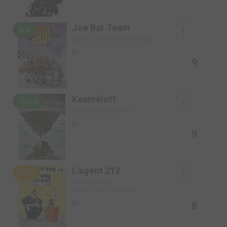
Joe Bar Team
8/8
SIMPLE 2003 (VENTS D'OUEST BD)
BD
9
Kaamelott
10/10
SIMPLE (CASTERMAN BD)
BD
9
L'agent 212
4/33
SIMPLE (DUPUIS)
RÉÉDITION 2011 (DUPUIS)
8
BD