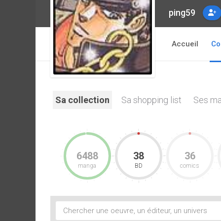
ping59
Accueil
Co
Sa collection
Sa shopping list
Ses ma
6488
38
36
manga
BD
comics