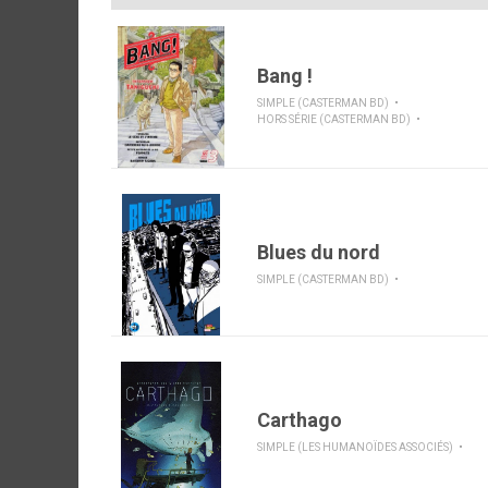
Bang !
SIMPLE (CASTERMAN BD)
HORS SÉRIE (CASTERMAN BD)
Blues du nord
SIMPLE (CASTERMAN BD)
Carthago
SIMPLE (LES HUMANOÏDES ASSOCIÉS)