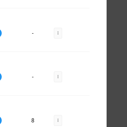
-
-
8