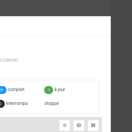
ccasion
complet
à jour
20
3
interrompu
stoppé
2