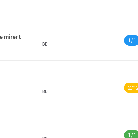
e mirent
1/1
BD
2/1
BD
1/1