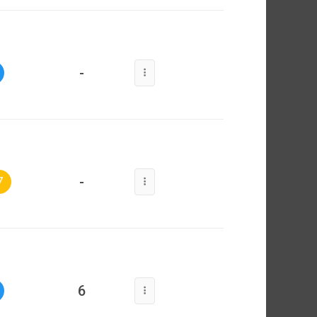
-
-
7
6