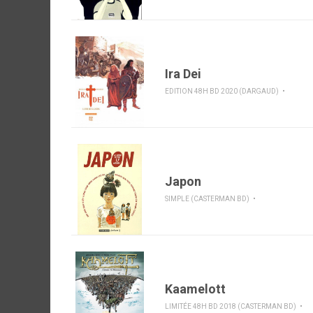
Ira Dei
EDITION 48H BD 2020 (DARGAUD)
Japon
SIMPLE (CASTERMAN BD)
Kaamelott
LIMITÉE 48H BD 2018 (CASTERMAN BD)