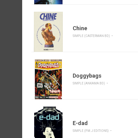
Chine
SIMPLE (CASTERMAN BD)
Doggybags
SIMPLE (ANKAMA BD)
E-dad
SIMPLE (P.M.J EDITIONS)