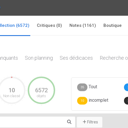
llection (6572)
Critiques (0)
Notes (1161)
Boutique
nquants
Son planning
Ses dédicaces
Recherche o
Tout
35
10
6572
Non classé
objets
incomplet
10
Filtres