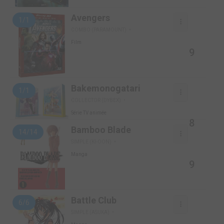
Avengers
1/1
COMBO (PARAMOUNT)
Film
9
Bakemonogatari
1/1
COLLECTOR (DYBEX)
Série TV animée
8
Bamboo Blade
14/14
SIMPLE (KI-OON)
Manga
9
Battle Club
6/6
SIMPLE (ASUKA)