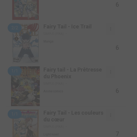
6
Fairy Tail - Ice Trail
2/2
SIMPLE (PIKA)
Manga
6
Fairy tail - La Prêtresse
1/1
du Phoenix
SIMPLE (PIKA)
6
Anime comics
Fairy Tail - Les couleurs
1/1
du cœur
SIMPLE (PIKA)
7
Light novel