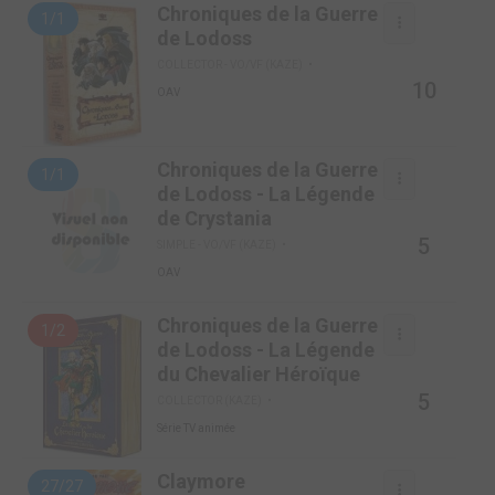
Chroniques de la Guerre
1/1
de Lodoss
COLLECTOR - VO/VF (KAZE)
10
OAV
Chroniques de la Guerre
1/1
de Lodoss - La Légende
de Crystania
5
SIMPLE - VO/VF (KAZE)
OAV
Chroniques de la Guerre
1/2
de Lodoss - La Légende
du Chevalier Héroïque
5
COLLECTOR (KAZE)
Série TV animée
Claymore
27/27