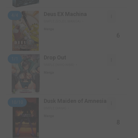
Deus EX Machina
4/4
SIMPLE (SOLEIL MANGA)
Manga
6
Drop Out
1/1
SIMPLE (NIHO NIBA)
Manga
-
Dusk Maiden of Amnesia
10/10
SIMPLE (KANA)
Manga
8