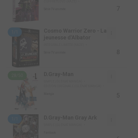
COFFRETS DVD (KAZE)
7
Série TV animée
Cosmo Warrior Zero - La
1/1
jeunesse d'Albator
INTÉGRALE LIMITÉE (KAZE)
8
Série TV animée
D.Gray-Man
28/50
SIMPLE (GLÉNAT MANGA)
ÉDITION ORIGINALE (GLÉNAT MANGA)
5
Manga
D.Gray-Man Gray Ark
1/1
SIMPLE (GLÉNAT MANGA)
Fanbook