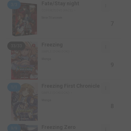
Fate/Stay night
3/3
COFFRETS DVD (KAZE)
Série TV animée
7
Freezing
33/33
SIMPLE (DOKI-DOKI)
Manga
9
Freezing First Chronicle
1/1
SIMPLE (DOKI-DOKI)
Manga
8
Freezing Zero
9/9