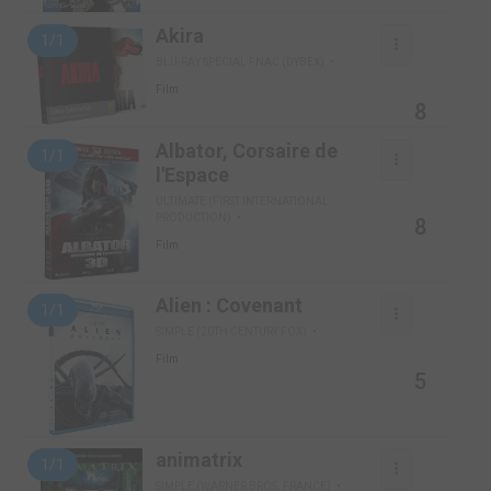
Akira
1/1
BLU-RAY SPÉCIAL FNAC (DYBEX)
Film
8
Albator, Corsaire de
1/1
l'Espace
ULTIMATE (FIRST INTERNATIONAL
PRODUCTION)
8
Film
Alien : Covenant
1/1
SIMPLE (20TH CENTURY FOX)
Film
5
animatrix
1/1
SIMPLE (WARNER BROS. FRANCE)