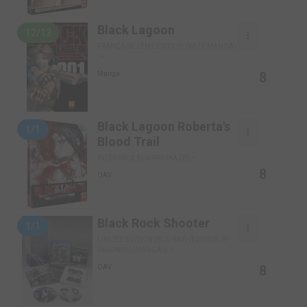
Black Lagoon
12/13
FRANÇAISE 2ÈME EDITION (KAZÉ MANGA)
8
Manga
Black Lagoon Roberta's
1/1
Blood Trail
INTÉGRALE BLU-RAY (KAZE)
8
OAV
Black Rock Shooter
1/1
LIMITED EDITION (BLU RAY) (EDITEUR JP
INCONNU (MANGA))
8
OAV