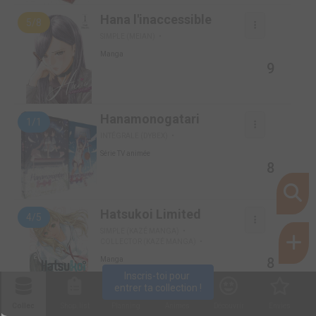
Hana l'inaccessible
5/8
SIMPLE (MEIAN)
Manga
9
Hanamonogatari
1/1
INTÉGRALE (DYBEX)
Série TV animée
8
Hatsukoi Limited
4/5
SIMPLE (KAZÉ MANGA)
COLLECTOR (KAZÉ MANGA)
8
Manga
Inscris-toi pour 
entrer ta collection !
Collec
Shop. list
Planning
Animes
Découvrir
Envies
Hatsukoi Limited