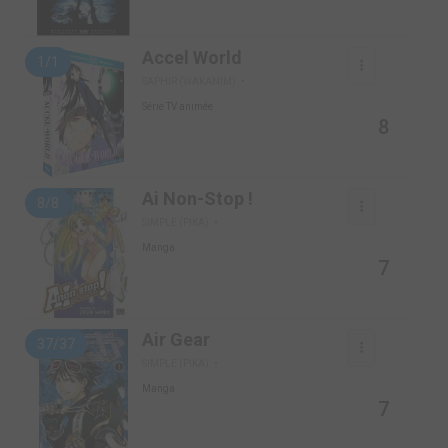
Accel World
1/1
SAPHIR (WAKANIM)
Série TV animée
8
Ai Non-Stop !
8/8
SIMPLE (PIKA)
Manga
7
Air Gear
37/37
SIMPLE (PIKA)
Manga
7