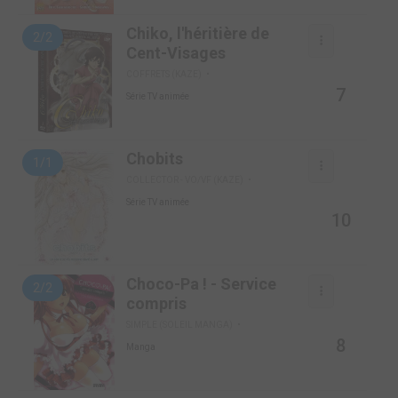
Chiko, l'héritière de
2/2
Cent-Visages
COFFRETS (KAZE)
7
Série TV animée
Chobits
1/1
COLLECTOR - VO/VF (KAZE)
Série TV animée
10
Choco-Pa ! - Service
2/2
compris
SIMPLE (SOLEIL MANGA)
8
Manga