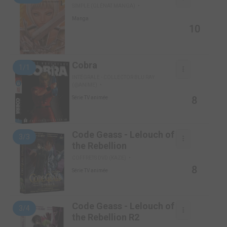
SIMPLE (GLÉNAT MANGA)
Manga
10
Cobra
1/1
INTÉGRALE - COLLECTOR BLU RAY
(@ANIME)
8
Série TV animée
Code Geass - Lelouch of
3/3
the Rebellion
COFFRETS DVD (KAZE)
8
Série TV animée
Code Geass - Lelouch of
3/4
the Rebellion R2