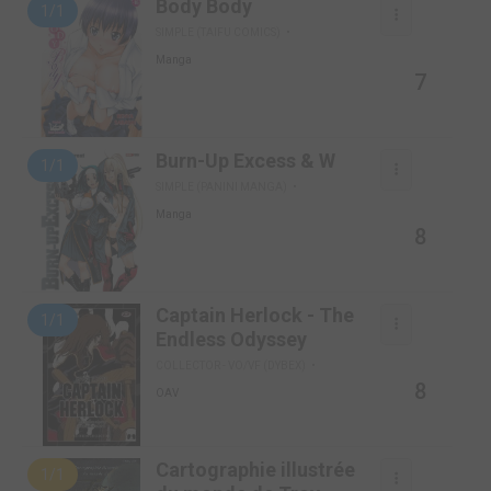
Body Body
1/1
SIMPLE (TAIFU COMICS)
Manga
7
Burn-Up Excess & W
1/1
SIMPLE (PANINI MANGA)
Manga
8
Captain Herlock - The
1/1
Endless Odyssey
COLLECTOR - VO/VF (DYBEX)
8
OAV
Cartographie illustrée
1/1