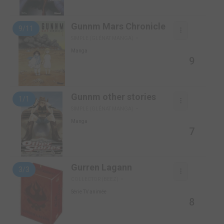
Gunnm Mars Chronicle
9/11
SIMPLE (GLÉNAT MANGA)
Manga
9
Gunnm other stories
1/1
SIMPLE (GLÉNAT MANGA)
Manga
7
Gurren Lagann
3/3
COLLECTOR (BEEZ)
Série TV animée
8