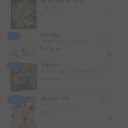
du monde de Troy
BASE (SOLEIL BD)
-
BD
Cat's Eye
1/1
INTÉGRALE COLLECTOR (@ANIME)
Série TV animée
6
Cerbere
1/1
SIMPLE (LA BOÎTE DE JEU - ORIGAMES)
Jeu de société
-
Change 123
12/12
SIMPLE (TAIFU COMICS)
Manga
8