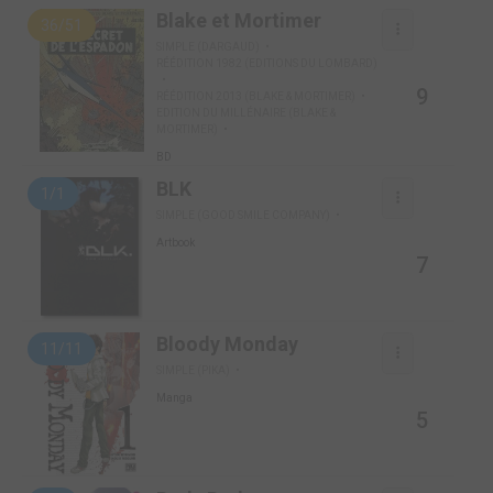
Blake et Mortimer
36/51
SIMPLE (DARGAUD)
RÉÉDITION 1982 (EDITIONS DU LOMBARD)
9
RÉÉDITION 2013 (BLAKE & MORTIMER)
EDITION DU MILLÉNAIRE (BLAKE &
MORTIMER)
BD
BLK
1/1
SIMPLE (GOOD SMILE COMPANY)
Artbook
7
Bloody Monday
11/11
SIMPLE (PIKA)
Manga
5