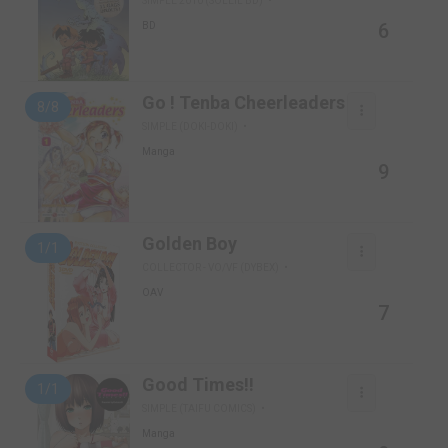
SIMPLE 2010 (SOLEIL BD)
6
BD
Go ! Tenba Cheerleaders
8/8
SIMPLE (DOKI-DOKI)
Manga
9
Golden Boy
1/1
COLLECTOR - VO/VF (DYBEX)
OAV
7
Good Times!!
1/1
SIMPLE (TAIFU COMICS)
Manga