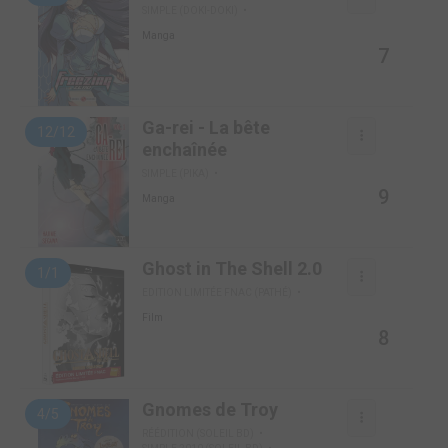
SIMPLE (DOKI-DOKI)
Manga
7
Ga-rei - La bête
12/12
enchaînée
SIMPLE (PIKA)
9
Manga
Ghost in The Shell 2.0
1/1
EDITION LIMITÉE FNAC (PATHÉ)
Film
8
Gnomes de Troy
4/5
RÉÉDITION (SOLEIL BD)