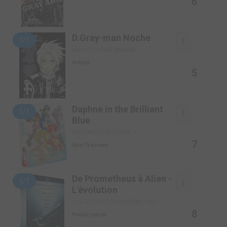
6
D.Gray-man Noche
1/1
SIMPLE (GLÉNAT MANGA)
Artbook
5
Daphne in the Brilliant
1/1
Blue
INTÉGRALE DVD (DYBEX)
7
Série TV animée
De Prometheus à Alien -
1/1
L'évolution
COLLECTOR (20TH CENTURY FOX)
8
Produit spécial