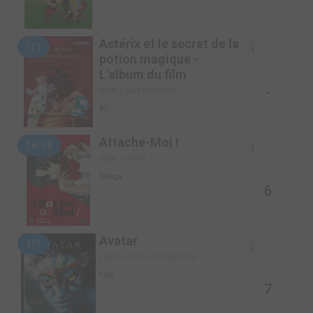
Astérix et le secret de la
1/1
potion magique -
L'album du film
-
SIMPLE (ALBERT RENÉ)
BD
Attache-Moi !
18/18
SIMPLE (PIKA)
Manga
6
Avatar
1/1
LIMITÉE (20TH CENTURY FOX)
Film
7