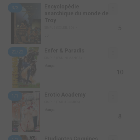
Encyclopédie
3/3
anarchique du monde de
Troy
5
SIMPLE (SOLEIL BD)
BD
Enfer & Paradis
22/22
SIMPLE (PANINI MANGA)
Manga
10
Erotic Academy
1/1
SIMPLE (TAIFU COMICS)
Manga
8
Etudiantes Coquines