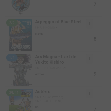
7
Arpeggio of Blue Steel
2/2
SIMPLE (NOEVE)
Manga
8
Ars Magna - L'art de
1/1
Yukito Kishiro
SIMPLE (GLÉNAT MANGA)
9
Artbook
Astérix
39/41
SIMPLE (HACHETTE BD)
SIMPLE (ALBERT RENÉ)
7
BD