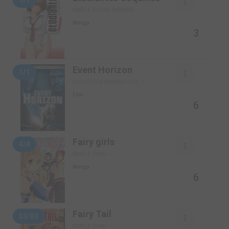
1/1
SIMPLE (SOLEIL MANGA)
Manga
3
Event Horizon
1/1
COLLECTOR (PARAMOUNT)
Film
6
Fairy girls
4/4
SIMPLE (PIKA)
Manga
6
Fairy Tail
63/69
SIMPLE (PIKA)