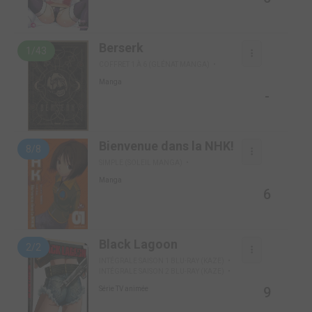
Berserk
1/43
COFFRET 1 À 6 (GLÉNAT MANGA)
Manga
-
Bienvenue dans la NHK!
8/8
SIMPLE (SOLEIL MANGA)
Manga
6
Black Lagoon
2/2
INTÉGRALE SAISON 1 BLU-RAY (KAZE)
INTÉGRALE SAISON 2 BLU-RAY (KAZE)
9
Série TV animée