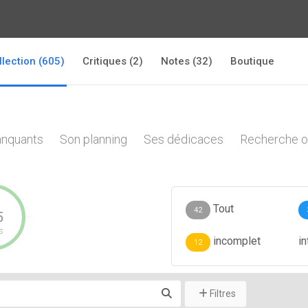
llection (605)
Critiques (2)
Notes (32)
Boutique
nquants
Son planning
Ses dédicaces
Recherche o
Tout
42
5
s
incomplet
i
12
Filtres