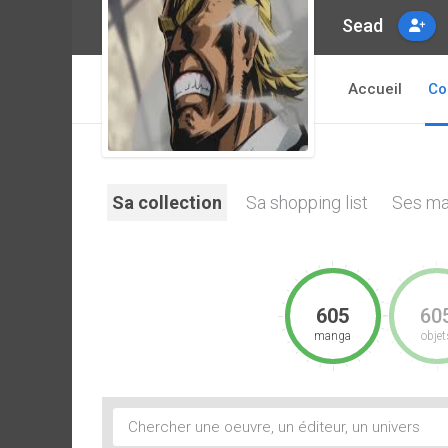
Sead
Accueil
Co
Sa collection
Sa shopping list
Ses ma
605
60
manga
objet