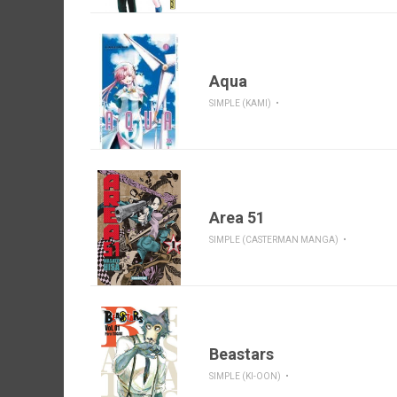
Aqua
SIMPLE (KAMI)
Area 51
SIMPLE (CASTERMAN MANGA)
Beastars
SIMPLE (KI-OON)