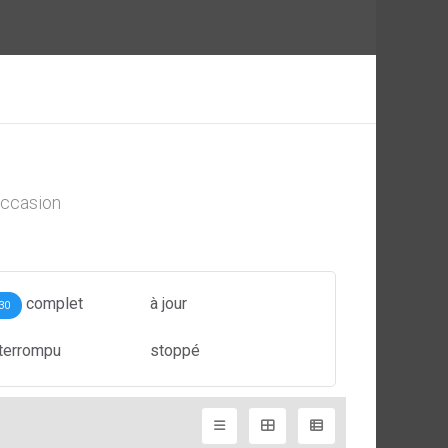
ccasion
complet
à jour
30
nterrompu
stoppé