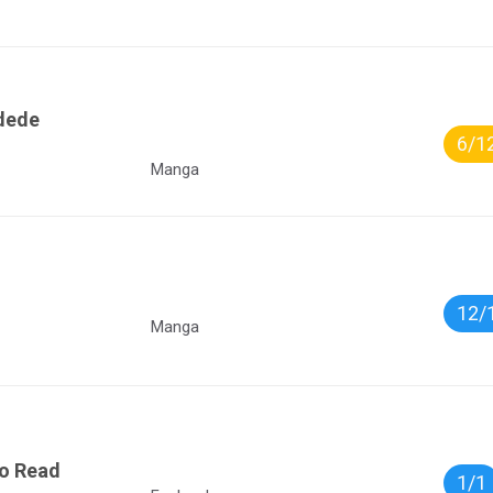
dede
6/1
Manga
12/
Manga
to Read
1/1