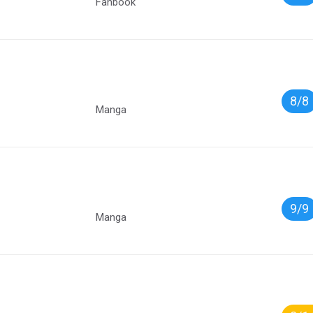
Fanbook
8/8
Manga
9/9
Manga