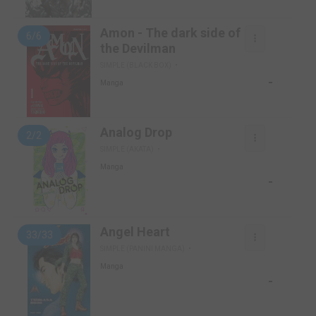
Amon - The dark side of
6/6
the Devilman
SIMPLE (BLACK BOX)
-
Manga
Analog Drop
2/2
SIMPLE (AKATA)
Manga
-
Angel Heart
33/33
SIMPLE (PANINI MANGA)
Manga
-