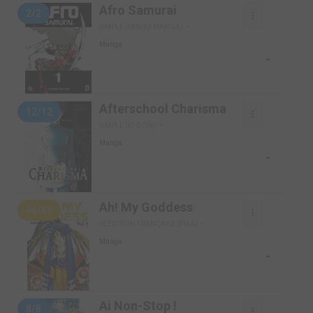
Afro Samurai
2/2
SIMPLE (PANINI MANGA)
Manga
-
Afterschool Charisma
12/12
SIMPLE (KI-OON)
Manga
-
Ah! My Goddess
44/48
RÉÉDITION FRANÇAISE (PIKA)
Manga
-
Ai Non-Stop !
8/8