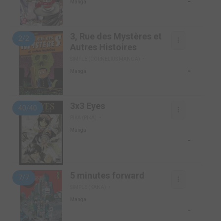
-
Manga
3, Rue des Mystères et
2/2
Autres Histoires
SIMPLE (CORNELIUS MANGA)
-
Manga
3x3 Eyes
40/40
PIKA (PIKA)
Manga
-
5 minutes forward
7/7
SIMPLE (KANA)
Manga
-