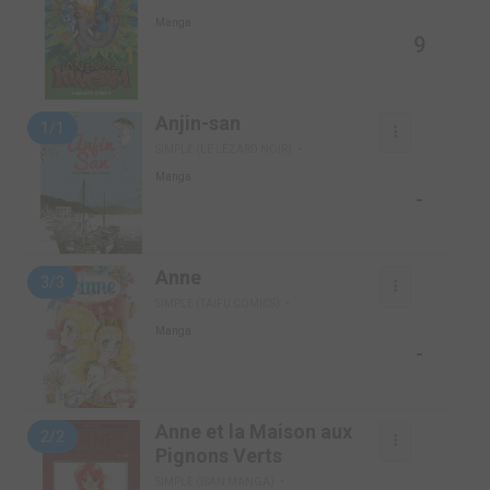
Manga
9
Anjin-san
1/1
SIMPLE (LE LÉZARD NOIR)
Manga
-
Anne
3/3
SIMPLE (TAIFU COMICS)
Manga
-
Anne et la Maison aux
2/2
Pignons Verts
SIMPLE (ISAN MANGA)