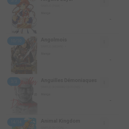
5/5
SIMPLE (PIKA)
Manga
-
Angolmois
10/10
SIMPLE (MEIAN)
Manga
-
Anguilles Démoniaques
3/3
SIMPLE (KOMIKKU EDITIONS)
Manga
-
Animal Kingdom
14/14
SIMPLE (KI-OON)