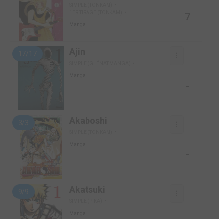
SIMPLE (TONKAM)
1ER TIRAGE (TONKAM)
7
Manga
Ajin
17/17
SIMPLE (GLÉNAT MANGA)
Manga
-
Akaboshi
3/3
SIMPLE (TONKAM)
Manga
-
Akatsuki
9/9
SIMPLE (PIKA)
Manga