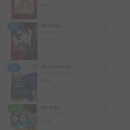
-
Manga
Another
4/4
SIMPLE (PIKA)
Manga
-
Anus beauté
2/2
SIMPLE (KUROKAWA)
Manga
-
Ao ashi
35/35
SIMPLE (MANGETSU)
Manga
-