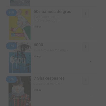
50 nuances de gras
9/9
SIMPLE (DOKI-DOKI)
PACK 1+2 (DOKI-DOKI)
-
Manga
6000
4/4
SIMPLE (KOMIKKU EDITIONS)
Manga
-
7 Shakespeares
6/6
SIMPLE (KAZÉ MANGA)
Manga
-