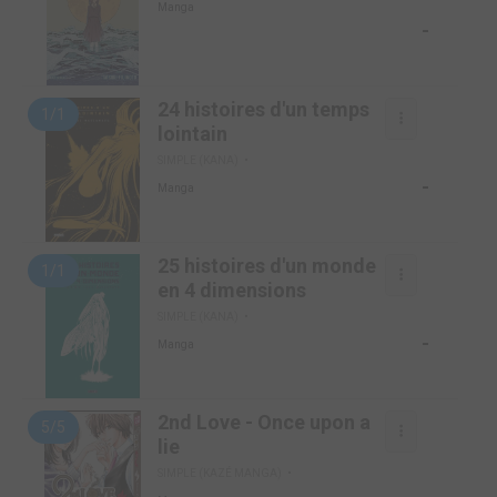
Manga
-
24 histoires d'un temps
1/1
lointain
SIMPLE (KANA)
-
Manga
25 histoires d'un monde
1/1
en 4 dimensions
SIMPLE (KANA)
-
Manga
2nd Love - Once upon a
5/5
lie
SIMPLE (KAZÉ MANGA)