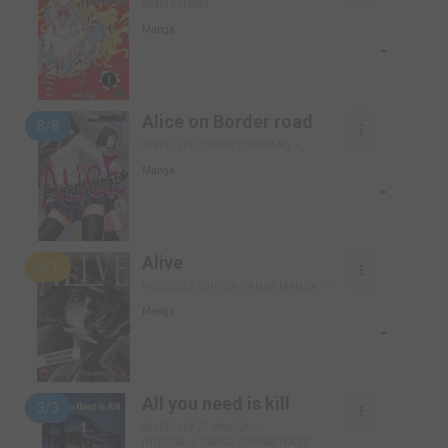
SIMPLE (PIKA)
Manga
-
Alice on Border road
8/8
SIMPLE (DELCOURT / TONKAM)
Manga
-
Alive
2/1
NOUVELLE ÉDITION (PANINI MANGA)
Manga
-
All you need is kill
3/3
SIMPLE (KAZÉ MANGA)
INTÉGRALE GRAND FORMAT (KAZÉ