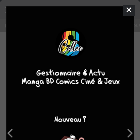
COLLECTION
MANQUANTS
LIVRES LUS
PRÊTS
HISTORIQUE
18934
206
36
19176
manga
BD
comics
objets
Tout
complet
2210
1847
à jour
incomplet
217
103
interrompu
stoppé
43