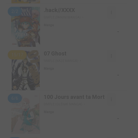
.hack//XXXX
2/2
SIMPLE (PANINI MANGA)
Manga
-
07 Ghost
15/17
SIMPLE (KAZÉ MANGA)
Manga
-
100 Jours avant ta Mort
6/6
SIMPLE (GLÉNAT MANGA)
Manga
-