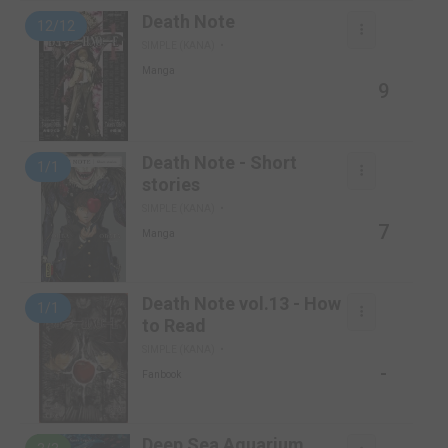
Death Note
12/12
SIMPLE (KANA)
Manga
9
Death Note - Short
1/1
stories
SIMPLE (KANA)
7
Manga
Death Note vol.13 - How
1/1
to Read
SIMPLE (KANA)
-
Fanbook
Deep Sea Aquarium