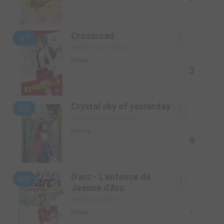
-
Crossroad
7/7
SIMPLE (TAIFU COMICS)
Manga
3
Crystal sky of yesterday
2/2
SIMPLE (KOTOJI ÉDITIONS)
Manhua
9
D'arc - L'enfance de
2/2
Jeanne d'Arc
SIMPLE (BLACK BOX)
-
Manga