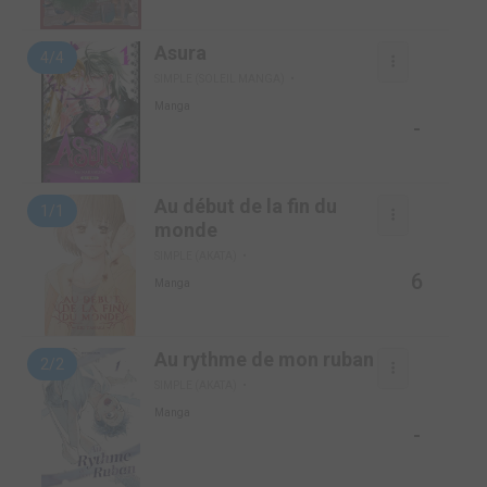
Asura
4/4
SIMPLE (SOLEIL MANGA)
Manga
-
Au début de la fin du
1/1
monde
SIMPLE (AKATA)
6
Manga
Au rythme de mon ruban
2/2
SIMPLE (AKATA)
Manga
-