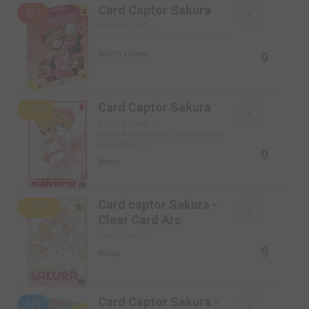
Card Captor Sakura
3/7
PREMIUM (IDP)
EDITION COLLECTOR VOSTFR/VF (IDP)
9
Série TV animée
Card Captor Sakura
7/15
DOUBLE (PIKA)
60ÈME ANNIVERSAIRE DU NAKAYOSHI
(KODANSHA)
9
Manga
Card captor Sakura -
15/16
Clear Card Arc
SIMPLE (PIKA)
9
Manga
Card Captor Sakura -
1/1