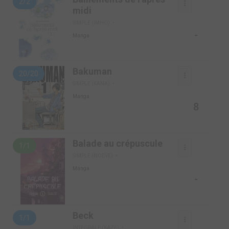
2/2
midi
SIMPLE (IMHO)
-
Manga
Bakuman
20/20
SIMPLE (KANA)
Manga
8
Balade au crépuscule
1/1
SIMPLE (NOEVE)
Manga
-
Beck
1/1
INTEGRALE (KAZE)