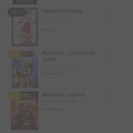
Venue des Cieux
10/10
SIMPLE (SAPHIRA)
RÉÉDITION (SAMJI)
-
Manhwa
Warcraft - Le puits du
1/3
soleil
SIMPLE (SOLEIL MANGA)
-
Global manga
Warcraft Legends
2/5
SIMPLE (SOLEIL MANGA)
Global manga
-