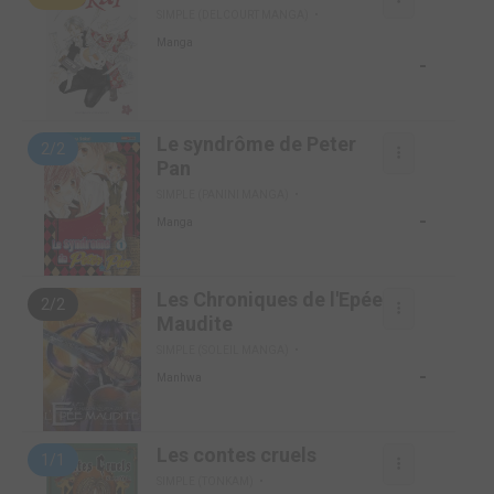
SIMPLE (DELCOURT MANGA)
Manga
-
Le syndrôme de Peter
2/2
Pan
SIMPLE (PANINI MANGA)
-
Manga
Les Chroniques de l'Epée
2/2
Maudite
SIMPLE (SOLEIL MANGA)
-
Manhwa
Les contes cruels
1/1
SIMPLE (TONKAM)