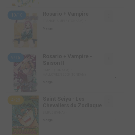
Rosario + Vampire
10/10
FRANCE - SIMPLE (TONKAM)
Manga
-
Rosario + Vampire -
9/15
Saison II
SIMPLE (TONKAM)
HALLOWEEN 2008 (TONKAM)
-
Manga
Saint Seiya - Les
4/28
Chevaliers du Zodiaque
SIMPLE (KANA)
-
Manga