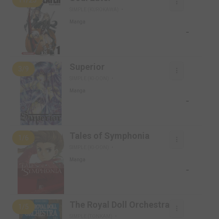
11/25
SIMPLE (KUROKAWA)
Manga
-
Superior
3/9
SIMPLE (KI-OON)
Manga
-
Tales of Symphonia
1/6
SIMPLE (KI-OON)
Manga
-
The Royal Doll Orchestra
1/5
SIMPLE (TONKAM)