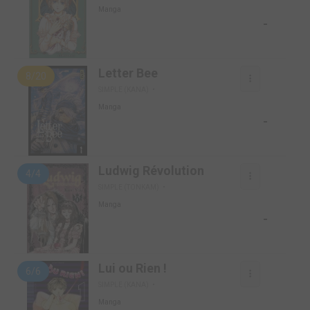
Manga
-
Letter Bee
8/20
SIMPLE (KANA)
Manga
-
Ludwig Révolution
4/4
SIMPLE (TONKAM)
Manga
-
Lui ou Rien !
6/6
SIMPLE (KANA)
Manga