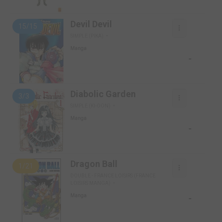
Devil Devil
15/15
SIMPLE (PIKA)
Manga
-
Diabolic Garden
3/3
SIMPLE (KI-OON)
Manga
-
Dragon Ball
1/21
DOUBLE - FRANCE LOISIRS (FRANCE
LOISIRS MANGA)
-
Manga