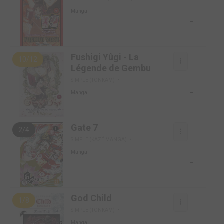
Manga
-
Fushigi Yûgi - La
10/12
Légende de Gembu
SIMPLE (TONKAM)
-
Manga
Gate 7
2/4
SIMPLE (KAZÉ MANGA)
Manga
-
God Child
1/8
SIMPLE (TONKAM)
Manga