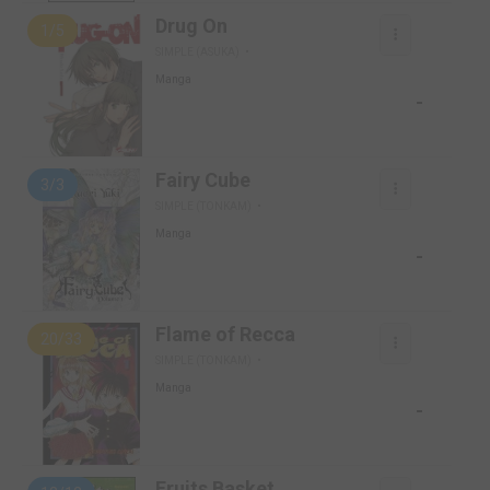
Drug On
1/5
SIMPLE (ASUKA)
Manga
-
Fairy Cube
3/3
SIMPLE (TONKAM)
Manga
-
Flame of Recca
20/33
SIMPLE (TONKAM)
Manga
-
Fruits Basket