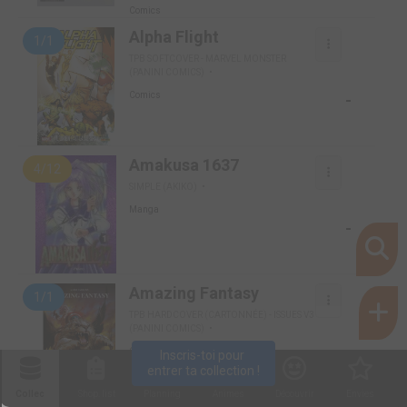
Comics
Alpha Flight
1/1
TPB SOFTCOVER - MARVEL MONSTER
(PANINI COMICS)
-
Comics
Amakusa 1637
4/12
SIMPLE (AKIKO)
Manga
-
Amazing Fantasy
1/1
TPB HARDCOVER (CARTONNÉE) - ISSUES V3
(PANINI COMICS)
-
Comics
Inscris-toi pour 
entrer ta collection !
Collec
Shop. list
Planning
Animes
Découvrir
Envies