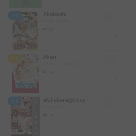
Akaboshi
3/3
SIMPLE (TONKAM)
Manga
-
Akari
3/9
SIMPLE (SOLEIL MANGA)
Manga
-
akihabara@Deep
6/6
SIMPLE (12BIS)
Manga
-