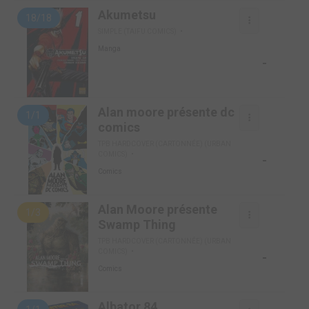
Akumetsu
18/18
SIMPLE (TAIFU COMICS)
Manga
-
Alan moore présente dc
1/1
comics
TPB HARDCOVER (CARTONNÉE) (URBAN
COMICS)
-
Comics
Alan Moore présente
1/3
Swamp Thing
TPB HARDCOVER (CARTONNÉE) (URBAN
COMICS)
-
Comics
Albator 84