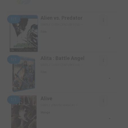
Alien vs. Predator
1/1
SIMPLE (20TH CENTURY FOX)
Film
-
Alita : Battle Angel
1/1
SIMPLE (20TH CENTURY FOX)
Film
-
Alive
1/1
SIMPLE (PANINI MANGA)
Manga
-