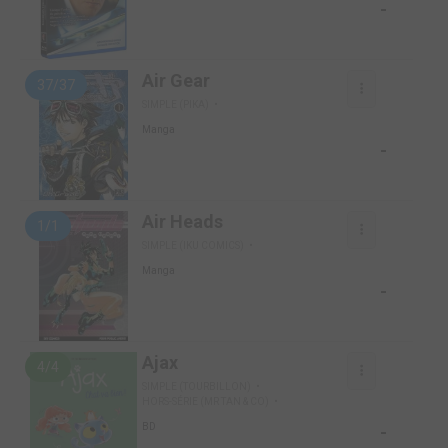
-
Air Gear
37/37
SIMPLE (PIKA)
Manga
-
Air Heads
1/1
SIMPLE (IKU COMICS)
Manga
-
Ajax
4/4
SIMPLE (TOURBILLON)
HORS-SÉRIE (MR TAN & CO)
-
BD