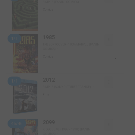
SIMPLE (PANINI COMICS)
Comics
-
1985
1/1
TPB SOFTCOVER - 100% MARVEL (PANINI
COMICS)
-
Comics
2012
1/1
SIMPLE (SONY PICTURES FRANCE)
Film
-
2099
46/46
KIOSQUE V2 (1997 - 1998) (PANINI
COMICS)