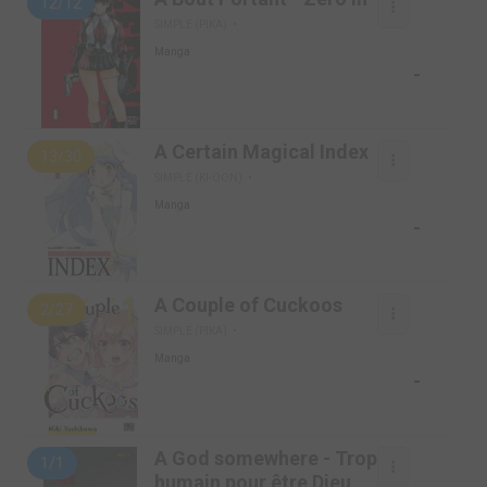
12/12
SIMPLE (PIKA)
Manga
-
A Certain Magical Index
13/30
SIMPLE (KI-OON)
Manga
-
A Couple of Cuckoos
2/27
SIMPLE (PIKA)
Manga
-
A God somewhere - Trop
1/1
humain pour être Dieu