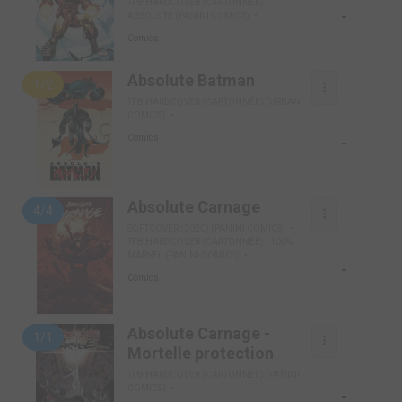
TPB HARDCOVER (CARTONNÉE) -
-
ABSOLUTE (PANINI COMICS)
Comics
Absolute Batman
1/2
TPB HARDCOVER (CARTONNÉE) (URBAN
COMICS)
-
Comics
Absolute Carnage
4/4
SOFTCOVER (2020) (PANINI COMICS)
TPB HARDCOVER (CARTONNÉE) - 100%
MARVEL (PANINI COMICS)
-
Comics
Absolute Carnage -
1/1
Mortelle protection
TPB HARDCOVER (CARTONNÉE) (PANINI
COMICS)
-