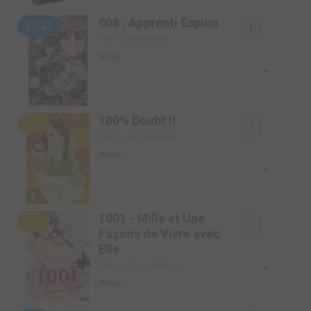
008 : Apprenti Espion
22/22
SIMPLE (KUROKAWA)
Manga
-
100% Doubt !!
1/6
SIMPLE (KAZÉ MANGA)
Manga
-
1001 - Mille et Une
1/2
Façons de Vivre avec
Elle
-
SIMPLE (SOLEIL MANGA)
Manga