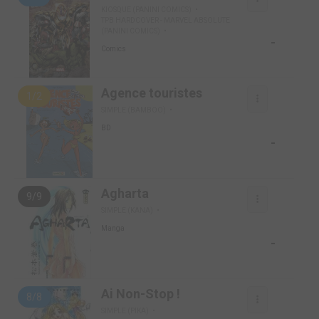
KIOSQUE (PANINI COMICS)
TPB HARDCOVER - MARVEL ABSOLUTE
(PANINI COMICS)
-
Comics
Agence touristes
1/2
SIMPLE (BAMBOO)
BD
-
Agharta
9/9
SIMPLE (KANA)
Manga
-
Ai Non-Stop !
8/8
SIMPLE (PIKA)