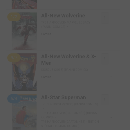
All-New Wolverine
1/2
TPB HARDCOVER - MARVEL LEGACY
(PANINI COMICS)
-
Comics
All-New Wolverine & X-
9/7
Men
KIOSQUE (2016) (PANINI COMICS)
-
Comics
All-Star Superman
5/4
TPB SOFTCOVER (2006) (PANINI COMICS)
TPB HARDCOVER (CARTONNÉE) (URBAN
-
COMICS)
TPB HARDCOVER (CARTONNÉE) - ÉDITION
SPÉCIALE (URBAN COMICS)