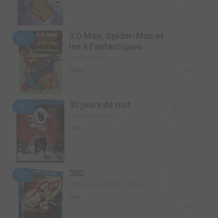
-
3.D Man, Spider-Man et
1/1
les 4 Fantastiques
SIMPLE (ARTIMA)
-
Comics
30 jours de nuit
1/1
SIMPLE (M6 VIDÉO)
Film
-
300
1/1
SIMPLE (WARNER BROS. FRANCE)
Film
-