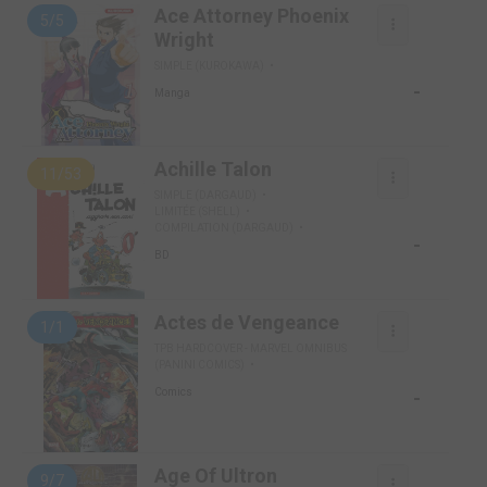
Ace Attorney Phoenix
5/5
Wright
SIMPLE (KUROKAWA)
-
Manga
Achille Talon
11/53
SIMPLE (DARGAUD)
LIMITÉE (SHELL)
COMPILATION (DARGAUD)
-
BD
Actes de Vengeance
1/1
TPB HARDCOVER - MARVEL OMNIBUS
(PANINI COMICS)
-
Comics
Age Of Ultron
9/7