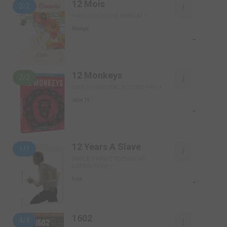
12 Mois
2/2
SIMPLE (DELCOURT MANGA)
Manga
-
12 Monkeys
2/2
SIMPLE (UNIVERSAL PICTURES (FR))
Série TV
-
12 Years A Slave
1/1
SIMPLE (FRANCE TÉLÉVISIONS
DISTRIBUTION)
-
Film
1602
4/4