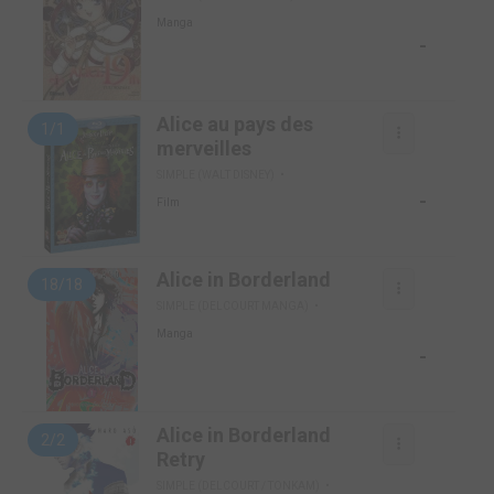
Manga
-
Alice au pays des
1/1
merveilles
SIMPLE (WALT DISNEY)
-
Film
Alice in Borderland
18/18
SIMPLE (DELCOURT MANGA)
Manga
-
Alice in Borderland
2/2
Retry
SIMPLE (DELCOURT / TONKAM)