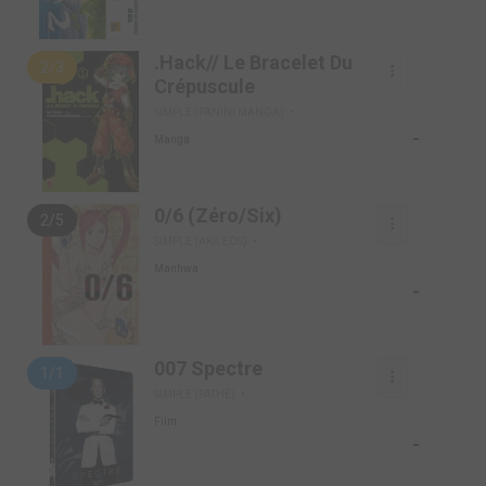
.Hack// Le Bracelet Du
2/3
Crépuscule
SIMPLE (PANINI MANGA)
-
Manga
0/6 (Zéro/Six)
2/5
SIMPLE (AKILEOS)
Manhwa
-
007 Spectre
1/1
SIMPLE (PATHÉ)
Film
-