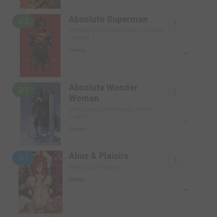
Absolute Superman
2/2
TPB HARDCOVER (CARTONNÉE) (URBAN
COMICS)
-
Comics
Absolute Wonder
2/2
Woman
HARDCOVER (CARTONNÉE) (URBAN
COMICS)
-
Comics
Abus & Plaisirs
1/1
SIMPLE (HOT MANGA)
Manga
-