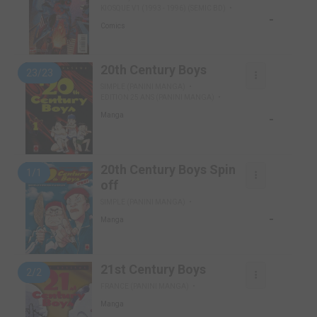
KIOSQUE V1 (1993 - 1996) (SEMIC BD)
-
Comics
20th Century Boys
23/23
SIMPLE (PANINI MANGA)
EDITION 25 ANS (PANINI MANGA)
-
Manga
20th Century Boys Spin
1/1
off
SIMPLE (PANINI MANGA)
-
Manga
21st Century Boys
2/2
FRANCE (PANINI MANGA)
Manga