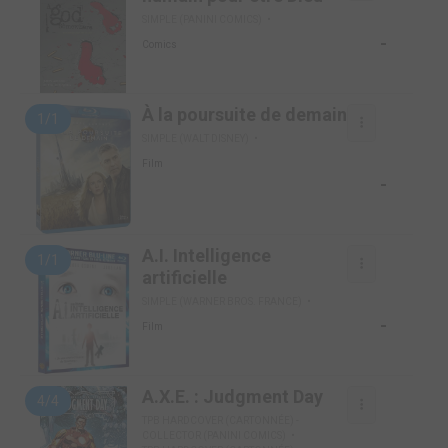
SIMPLE (PANINI COMICS)
-
Comics
À la poursuite de demain
1/1
SIMPLE (WALT DISNEY)
Film
-
A.I. Intelligence
1/1
artificielle
SIMPLE (WARNER BROS. FRANCE)
-
Film
A.X.E. : Judgment Day
4/4
TPB HARDCOVER (CARTONNÉE) -
COLLECTOR (PANINI COMICS)