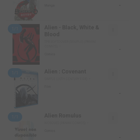
-
Manga
Alien - Black, White &
1/1
Blood
TPB SOFTCOVER (SOUPLE) (PANINI
COMICS)
-
Comics
Alien : Covenant
1/1
SIMPLE (20TH CENTURY FOX)
Film
-
Alien Romulus
1/1
KIOSQUES (PANINI COMICS)
Comics
-