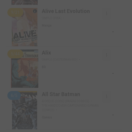
Alive Last Evolution
9/21
SIMPLE (PIKA)
Manga
-
Alix
5/44
SIMPLE (CASTERMAN BD)
BD
-
All Star Batman
6/5
KIOSQUE (2006) (PANINI COMICS)
TPB HARDCOVER (CARTONNÉE) (URBAN
COMICS)
-
Comics