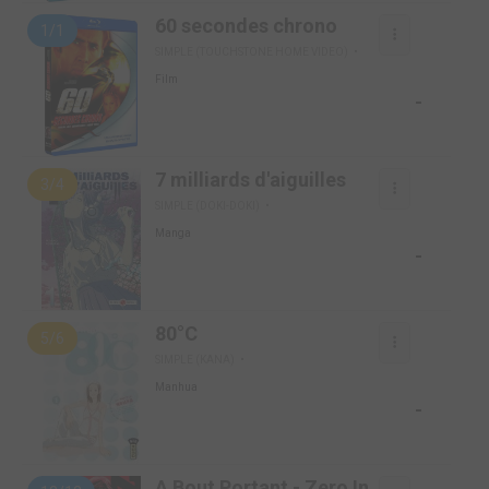
60 secondes chrono
1/1
SIMPLE (TOUCHSTONE HOME VIDEO)
Film
-
7 milliards d'aiguilles
3/4
SIMPLE (DOKI-DOKI)
Manga
-
80°C
5/6
SIMPLE (KANA)
Manhua
-
A Bout Portant - Zero In