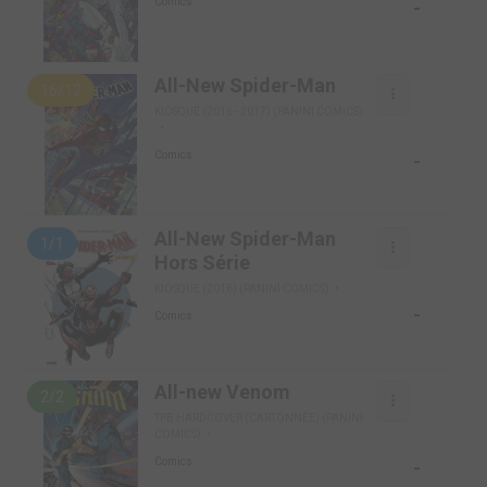
-
Comics
All-New Spider-Man
16/12
KIOSQUE (2016 - 2017) (PANINI COMICS)
-
Comics
All-New Spider-Man
1/1
Hors Série
KIOSQUE (2016) (PANINI COMICS)
-
Comics
All-new Venom
2/2
TPB HARDCOVER (CARTONNÉE) (PANINI
COMICS)
-
Comics