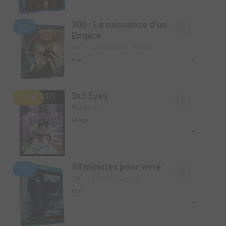
300 : La naissance d'un
1/1
Empire
SIMPLE (WARNER BROS. FRANCE)
-
Film
3x3 Eyes
19/40
PIKA (PIKA)
Manga
-
58 minutes pour vivre
1/1
SIMPLE (20TH CENTURY FOX)
Film
-