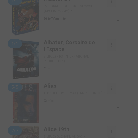
1/1
INTEGRALE COLLECTOR VF/VOSTF
(DÉCLIC IMAGES)
-
Série TV animée
Albator, Corsaire de
1/1
l'Espace
SIMPLE (FIRST INTERNATIONAL
PRODUCTION)
-
Film
Alias
5/5
TPB SOFTCOVER - MAX (PANINI COMICS)
Comics
-
Alice 19th
7/7
SIMPLE (GLÉNAT MANGA)