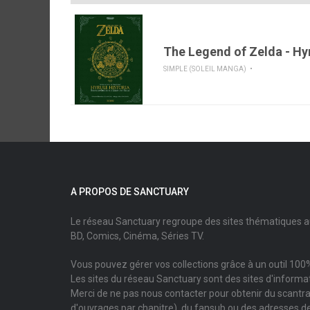
The Legend of Zelda - Hyr
SIMPLE (SOLEIL MANGA)
A PROPOS DE SANCTUARY
Le réseau Sanctuary regroupe des sites thématiques 
BD, Comics, Cinéma, Séries TV.
Vous pouvez gérer vos collections grâce à un outil 100%
Les sites du réseau Sanctuary sont des sites d'informati
Merci de ne pas nous contacter pour obtenir du scantr
d'ouvrages par chapitre), du fansub ou des adresses de