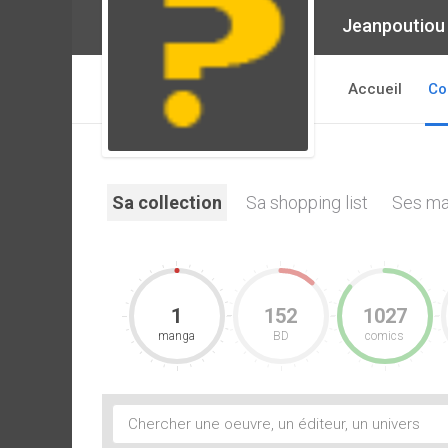
Jeanpoutiou
Accueil
Co
Sa collection
Sa shopping list
Ses ma
1
152
1027
manga
BD
comics