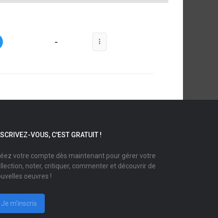
-
NSCRIVEZ-VOUS, C'EST GRATUIT !
éez votre compte dès maintenant pour gérer votre
llection, noter, critiquer, commenter et découvrir de
uvelles oeuvres !
Je m'inscris