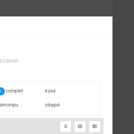
ccasion
complet
à jour
1
nterrompu
stoppé