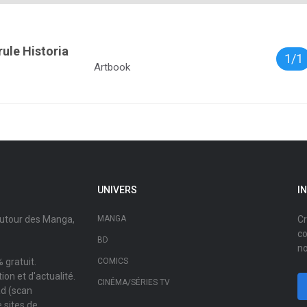
ule Historia
1/1
Artbook
UNIVERS
I
autour des Manga,
MANGA
Cr
co
BD
no
 gratuit.
COMICS
on et d'actualité.
CINÉMA/SÉRIES TV
ad (scan
 sites de