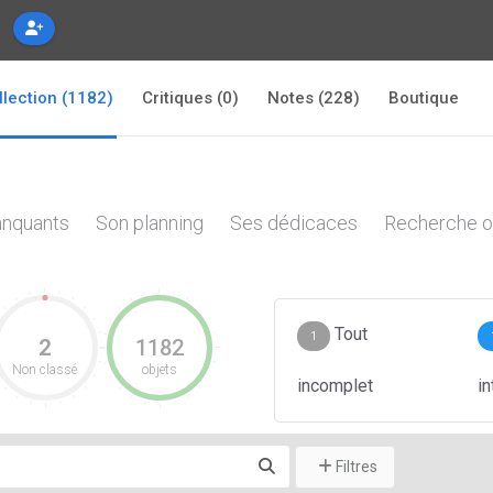
llection (1182)
Critiques (0)
Notes (228)
Boutique
nquants
Son planning
Ses dédicaces
Recherche o
Tout
1
2
1182
Non classé
objets
incomplet
i
Filtres