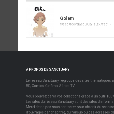
Golem
TPB SOFTCOVER (SOUPLE) (GLÉNAT BD)
A PROPOS DE SANCTUARY
Le réseau Sanctuary regroupe des sites thématiques 
BD, Comics, Cinéma, Séries TV.
Vous pouvez gérer vos collections grâce à un outil 100%
Les sites du réseau Sanctuary sont des sites d'informati
Merci de ne pas nous contacter pour obtenir du scantr
d'ouvrages par chapitre), du fansub ou des adresses de