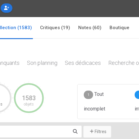
llection (1583)
Critiques (19)
Notes (60)
Boutique
nquants
Son planning
Ses dédicaces
Recherche o
Tout
1
1583
cs
objets
incomplet
i
Filtres