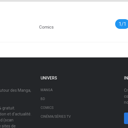
1/1
Comics
UNIVERS
I
autour des Manga,
MANGA
Cr
co
BD
no
 gratuit.
COMICS
on et d'actualité.
CINÉMA/SÉRIES TV
ad (scan
 sites de