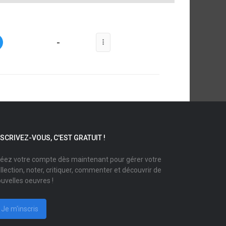
-
NSCRIVEZ-VOUS, C'EST GRATUIT !
éez votre compte dès maintenant pour gérer votre
llection, noter, critiquer, commenter et découvrir de
uvelles oeuvres !
Je m'inscris