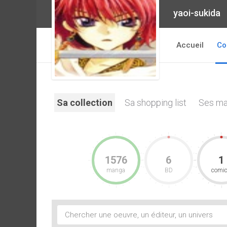
yaoi-sukida
Accueil
Co
Sa collection
Sa shopping list
Ses ma
1576
6
1
manga
BD
comi