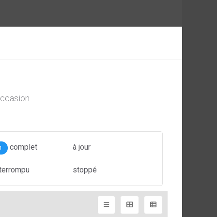
ccasion
complet
à jour
1
nterrompu
stoppé