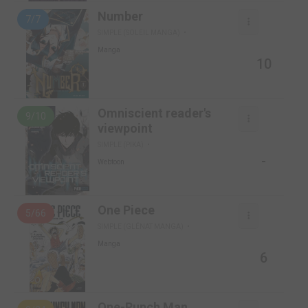
Number
7/7
SIMPLE (SOLEIL MANGA)
Manga
10
Omniscient reader's
9/10
viewpoint
SIMPLE (PIKA)
-
Webtoon
One Piece
5/66
SIMPLE (GLÉNAT MANGA)
Manga
6
One-Punch Man