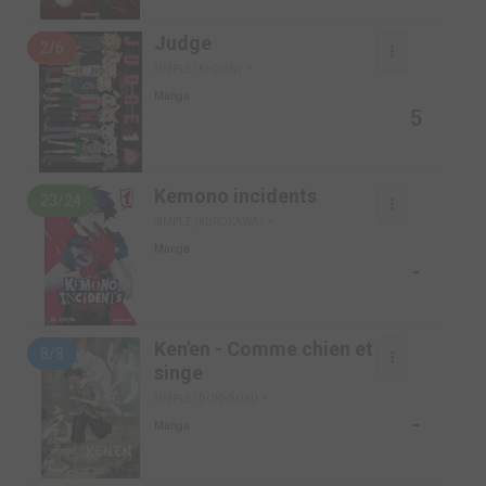
Judge
2/6
SIMPLE (KI-OON)
Manga
5
Kemono incidents
23/24
SIMPLE (KUROKAWA)
Manga
-
Ken'en - Comme chien et
8/8
singe
SIMPLE (DOKI-DOKI)
-
Manga