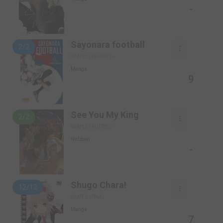
-
Sayonara football
2/2
SIMPLE (KI-OON)
Manga
9
See You My King
2/2
SIMPLE (AUTRES)
Webtoon
-
Shugo Chara!
12/12
SIMPLE (PIKA)
Manga
7