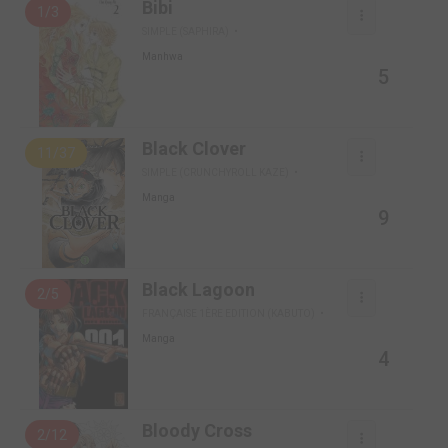
Bibi
1/3
SIMPLE (SAPHIRA)
Manhwa
5
Black Clover
11/37
SIMPLE (CRUNCHYROLL KAZE)
Manga
9
Black Lagoon
2/5
FRANÇAISE 1ÈRE EDITION (KABUTO)
Manga
4
Bloody Cross
2/12