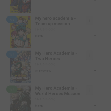
-
My hero academia -
7/8
Team up mission
SIMPLE (KI-OON)
-
Manga
My Hero Academia -
1/1
Two Heroes
SIMPLE (KI-OON)
-
Anime comics
My Hero Academia -
1/1
World Heroes Mission
SIMPLE (KI-OON)
-
Manga