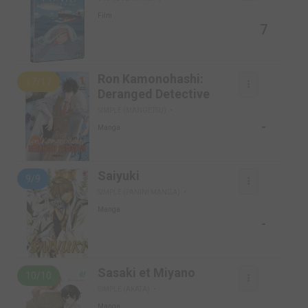
Film
7
Ron Kamonohashi:
17/17
Deranged Detective
SIMPLE (MANGETSU)
-
Manga
Saiyuki
9/9
SIMPLE (PANINI MANGA)
Manga
-
Sasaki et Miyano
10/10
SIMPLE (AKATA)
Manga