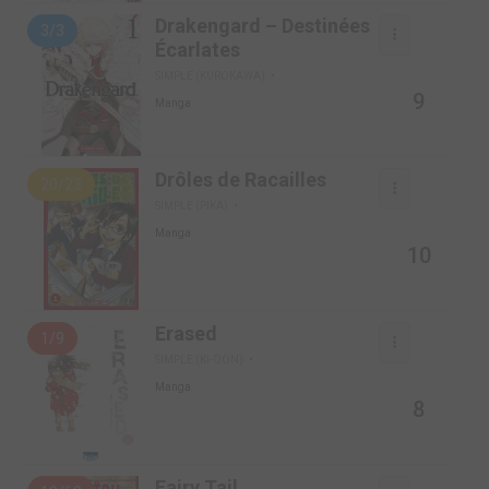
Drakengard – Destinées
3/3
Écarlates
SIMPLE (KUROKAWA)
9
Manga
Drôles de Racailles
20/23
SIMPLE (PIKA)
Manga
10
Erased
1/9
SIMPLE (KI-OON)
Manga
8
Fairy Tail