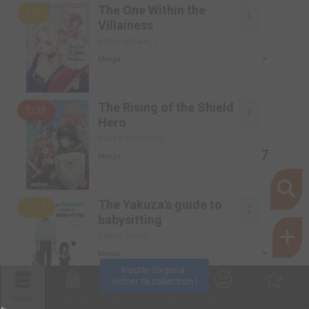
The One Within the
1/5
Villainess
SIMPLE (MEIAN)
-
Manga
The Rising of the Shield
1/28
Hero
SIMPLE (DOKI-DOKI)
7
Manga
The Yakuza's guide to
7/14
babysitting
SIMPLE (KANA)
-
Manga
Inscris-toi pour 
entrer ta collection !
Tokyo Aliens
Collec
Shop. list
Planning
Animes
Découvrir
Envies
10/11