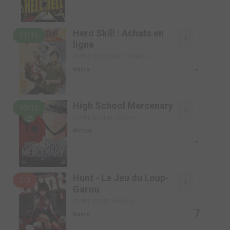
Hero Skill : Achats en
11/11
ligne
SIMPLE (DELCOURT / TONKAM)
-
Manga
High School Mercenary
10/10
SIMPLE (MICHEL LAFON)
Webtoon
-
Hunt - Le Jeu du Loup-
1/3
Garou
SIMPLE (SOLEIL MANGA)
7
Manga