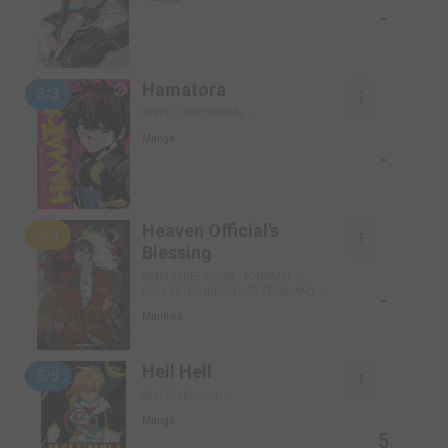
-
Hamatora
3/3
SIMPLE (KUROKAWA)
Manga
-
Heaven Official's
2/4
Blessing
SIMPLE (DELCOURT / TONKAM)
COLLECTOR (DELCOURT / TONKAM)
-
Manhwa
Hell Hell
5/5
SIMPLE (KI-OON)
Manga
5