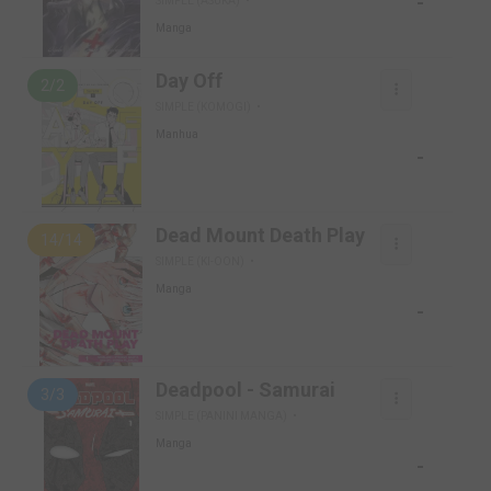
-
SIMPLE (ASUKA)
Manga
Day Off
2/2
SIMPLE (KOMOGI)
Manhua
-
Dead Mount Death Play
14/14
SIMPLE (KI-OON)
Manga
-
Deadpool - Samurai
3/3
SIMPLE (PANINI MANGA)
Manga
-