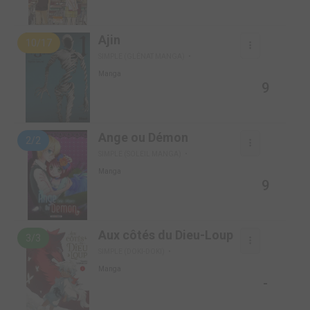
Ajin
10/17
SIMPLE (GLÉNAT MANGA)
Manga
9
Ange ou Démon
2/2
SIMPLE (SOLEIL MANGA)
Manga
9
Aux côtés du Dieu-Loup
3/3
SIMPLE (DOKI-DOKI)
Manga
-