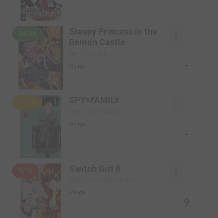
Sleepy Princess in the
24/24
Demon Castle
SIMPLE (MEIAN)
-
Manga
SPY×FAMILY
16/16
SIMPLE (KUROKAWA)
Manga
-
Switch Girl !!
9/25
SIMPLE (DELCOURT MANGA)
Manga
9