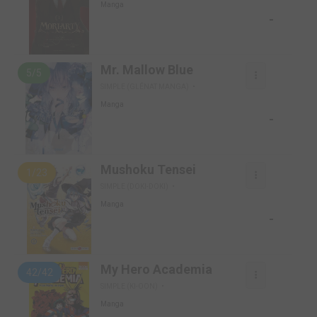
Manga
-
Mr. Mallow Blue
5/5
SIMPLE (GLÉNAT MANGA)
Manga
-
Mushoku Tensei
1/23
SIMPLE (DOKI-DOKI)
Manga
-
My Hero Academia
42/42
SIMPLE (KI-OON)
Manga