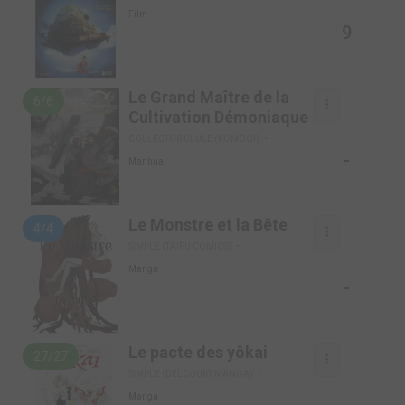
Film
9
Le Grand Maître de la
6/6
Cultivation Démoniaque
COLLECTOR ULULE (KOMOGI)
-
Manhua
Le Monstre et la Bête
4/4
SIMPLE (TAIFU COMICS)
Manga
-
Le pacte des yôkai
27/27
SIMPLE (DELCOURT MANGA)
Manga