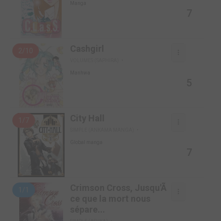
Manga
7
Cashgirl
2/10
VOLUMES (SAPHIRA)
Manhwa
5
City Hall
1/7
SIMPLE (ANKAMA MANGA)
Global manga
7
Crimson Cross, Jusqu'Ã
1/1
ce que la mort nous
sépare...