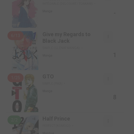
INTÉGRALE (DELCOURT / TONKAM)
-
Manga
Give my Regards to
6/13
Black Jack
SIMPLE (GLÉNAT MANGA)
1
Manga
GTO
1/25
SIMPLE (PIKA)
Manga
8
Half Prince
2/2
PERFECT (KOMOGI)
Manhua