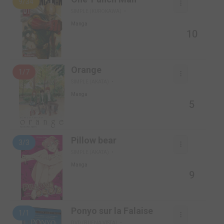
9/34
SIMPLE (KUROKAWA)
Manga
10
Orange
1/7
SIMPLE (AKATA)
Manga
5
Pillow bear
3/3
SIMPLE (AKATA)
Manga
9
Ponyo sur la Falaise
1/1
DVD (BUENA VISTA)