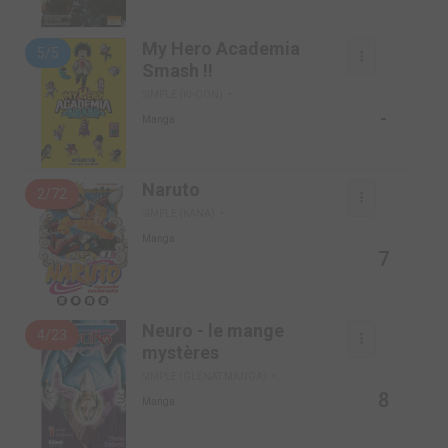
My Hero Academia
5/5
Smash !!
SIMPLE (KI-OON)
-
Manga
Naruto
2/72
SIMPLE (KANA)
Manga
7
Neuro - le mange
4/23
mystères
SIMPLE (GLÉNAT MANGA)
8
Manga