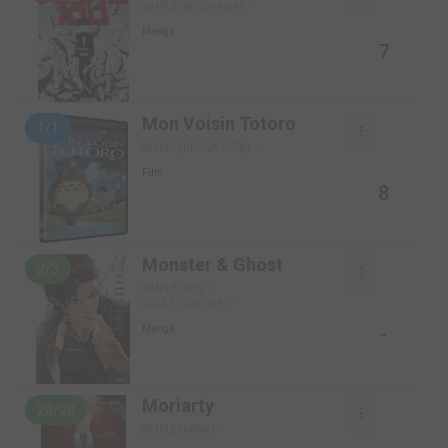
SIMPLE (KUROKAWA)
Manga
7
Mon Voisin Totoro
1/1
SIMPLE (BUENA VISTA)
Film
8
Monster & Ghost
2/3
SIMPLE (IDP)
COLLECTOR (IDP)
-
Manga
Moriarty
20/20
SIMPLE (KANA)