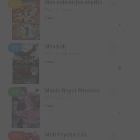
Mes voisins les esprits
1/3
SIMPLE (DOKI-DOKI)
Manga
-
Messiah
2/2
SIMPLE (SOLEIL MANGA)
Manga
6
Mimic Royal Princess
5/5
SIMPLE (DOKI-DOKI)
Manga
-
Mob Psycho 100
1/16