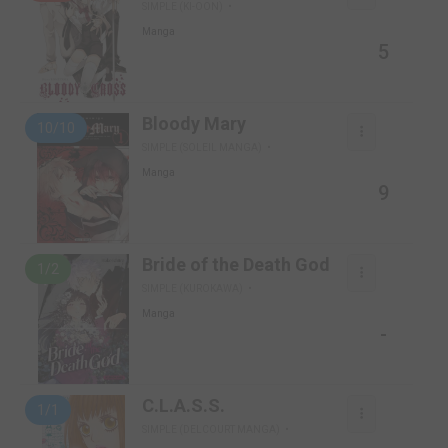
SIMPLE (KI-OON)
Manga
5
Bloody Mary
10/10
SIMPLE (SOLEIL MANGA)
Manga
9
Bride of the Death God
1/2
SIMPLE (KUROKAWA)
Manga
-
C.L.A.S.S.
1/1
SIMPLE (DELCOURT MANGA)