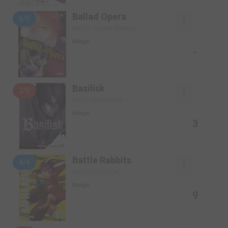
Ballad Opera
5/5
SIMPLE (GLÉNAT MANGA)
Manga
-
Basilisk
2/5
SIMPLE (KUROKAWA)
Manga
3
Battle Rabbits
4/4
SIMPLE (DOKI-DOKI)
Manga
9