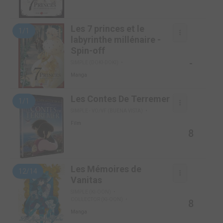
Les 7 princes et le
1/1
labyrinthe millénaire -
Spin-off
-
SIMPLE (DOKI-DOKI)
Manga
Les Contes De Terremer
1/1
SIMPLE - VO/VF (BUENA VISTA)
Film
8
Les Mémoires de
12/14
Vanitas
SIMPLE (KI-OON)
COLLECTOR (KI-OON)
8
Manga