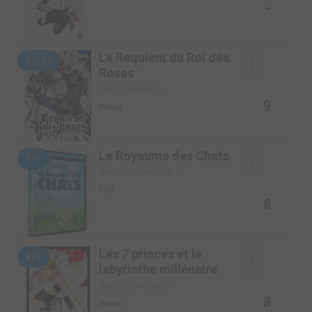
-
Le Requiem du Roi des
17/17
Roses
SIMPLE (KI-OON)
9
Manga
Le Royaume des Chats
1/1
SIMPLE (BUENA VISTA)
Film
8
Les 7 princes et le
4/4
labyrinthe millénaire
SIMPLE (DOKI-DOKI)
8
Manga