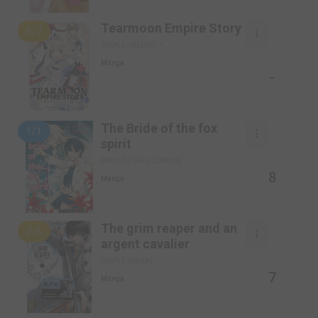
Tearmoon Empire Story
5/7
SIMPLE (MEIAN)
Manga
-
The Bride of the fox
1/1
spirit
SIMPLE (TAIFU COMICS)
8
Manga
The grim reaper and an
2/6
argent cavalier
SIMPLE (KANA)
7
Manga