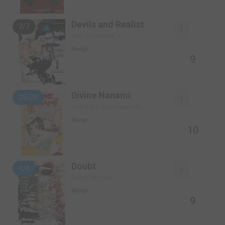
Devils and Realist
7/7
SIMPLE (TONKAM)
Manga
9
Divine Nanami
25/25
SIMPLE (DELCOURT MANGA)
Manga
10
Doubt
4/4
SIMPLE (KI-OON)
Manga
9