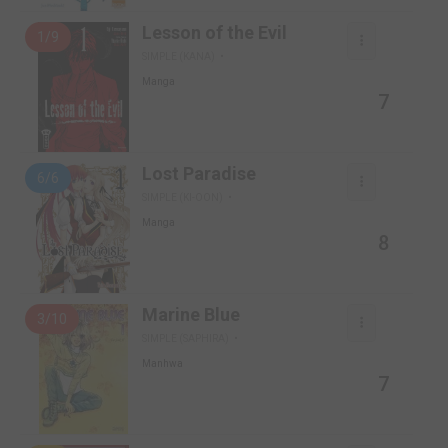
Lesson of the Evil
1/9
SIMPLE (KANA)
Manga
7
Lost Paradise
6/6
SIMPLE (KI-OON)
Manga
8
Marine Blue
3/10
SIMPLE (SAPHIRA)
Manhwa
7