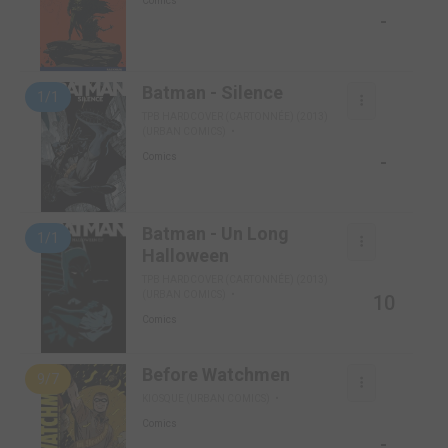
Comics
-
Batman - Silence
1/1
TPB HARDCOVER (CARTONNÉE) (2013)
(URBAN COMICS)
-
Comics
Batman - Un Long
1/1
Halloween
TPB HARDCOVER (CARTONNÉE) (2013)
(URBAN COMICS)
10
Comics
Before Watchmen
9/7
KIOSQUE (URBAN COMICS)
Comics
-