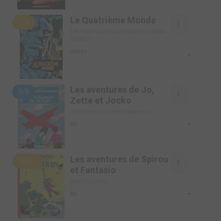
Le Quatrième Monde
1/4
TPB HARDCOVER (CARTONNÉE) (URBAN
COMICS)
-
Comics
Les aventures de Jo,
5/5
Zette et Jocko
RÉÉDITION 1975 (CASTERMAN BD)
-
BD
Les aventures de Spirou
10/57
et Fantasio
SIMPLE (DUPUIS)
-
BD