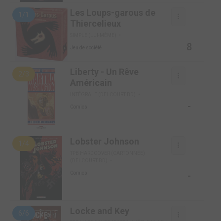
Les Loups-garous de
1/1
Thiercelieux
SIMPLE (LUI-MÊME)
8
Jeu de société
Liberty - Un Rêve
2/3
Américain
INTÉGRALE (DELCOURT BD)
-
Comics
Lobster Johnson
1/4
TPB HARDCOVER (CARTONNÉE)
(DELCOURT BD)
-
Comics
Locke and Key
6/6