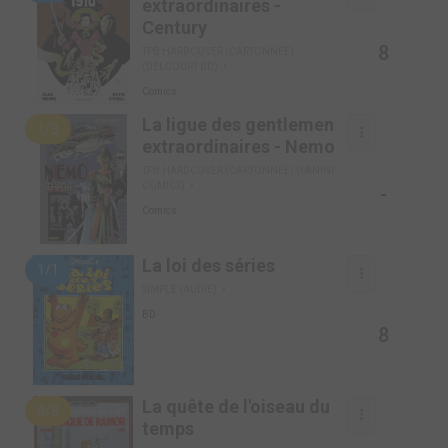
extraordinaires -
Century
8
TPB HARDCOVER (CARTONNÉE)
(DELCOURT BD)
Comics
La ligue des gentlemen
1/3
extraordinaires - Nemo
TPB HARDCOVER (CARTONNÉE) (PANINI
COMICS)
-
Comics
La loi des séries
1/1
SIMPLE (AUDIE)
BD
8
La quête de l'oiseau du
4/8
temps