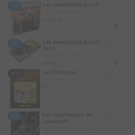
Les Aventuriers du rail
1/1
SIMPLE (DAYS OF WONDER)
Jeu de société
8
Les Aventuriers du rail :
1/1
1910
SIMPLE (DAYS OF WONDER)
6
extension
Les Bidochon
6/21
SIMPLE (AUDIE)
BD
-
Les Cauchemars de
1/1
Lovecraft
TPB HARDCOVER (CARTONNÉE) (GLÉNAT
BD)