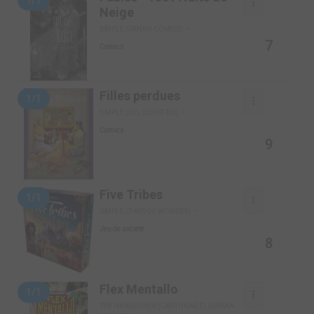
1/1
Neige
SIMPLE (PANINI COMICS)
7
Comics
Filles perdues
1/1
SIMPLE (DELCOURT BD)
Comics
9
Five Tribes
1/1
SIMPLE (DAYS OF WONDER)
Jeu de société
8
Flex Mentallo
1/1
TPB HARDCOVER (CARTONNÉE) (URBAN