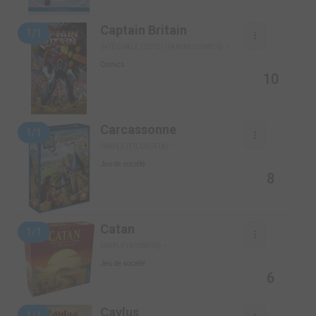
Captain Britain
1/1
INTÉGRALE (2010) (PANINI COMICS)
Comics
10
Carcassonne
1/1
SIMPLE (FILOSOFIA)
Jeu de société
8
Catan
1/1
SIMPLE (KOSMOS)
Jeu de société
6
Caylus
1/1