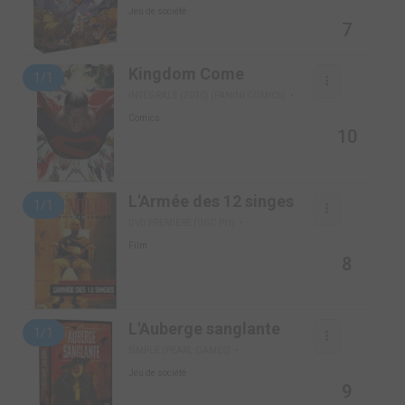
Jeu de société
7
Kingdom Come
1/1
INTÉGRALE (2010) (PANINI COMICS)
Comics
10
L'Armée des 12 singes
1/1
DVD PREMIÈRE (UGC PH)
Film
8
L'Auberge sanglante
1/1
SIMPLE (PEARL GAMES)
Jeu de société
9