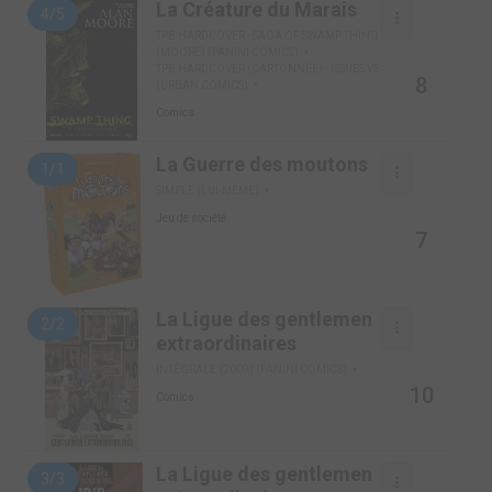
La Créature du Marais
4/5
TPB HARDCOVER - SAGA OF SWAMP THING
(MOORE) (PANINI COMICS)
TPB HARDCOVER (CARTONNÉE) - ISSUES V5
8
(URBAN COMICS)
Comics
La Guerre des moutons
1/1
SIMPLE (LUI-MÊME)
Jeu de société
7
La Ligue des gentlemen
2/2
extraordinaires
INTÉGRALE (2009) (PANINI COMICS)
10
Comics
La Ligue des gentlemen
3/3