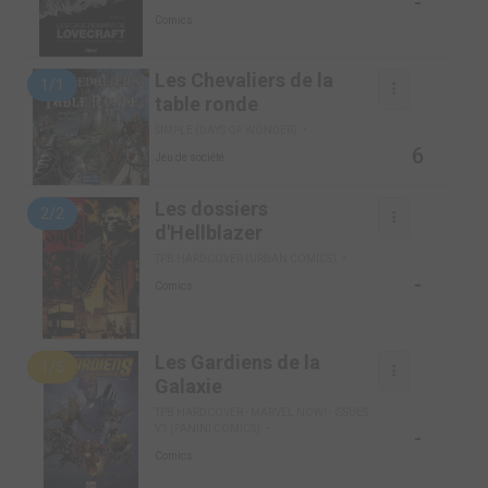
-
Comics
Les Chevaliers de la
1/1
table ronde
SIMPLE (DAYS OF WONDER)
6
Jeu de société
Les dossiers
2/2
d'Hellblazer
TPB HARDCOVER (URBAN COMICS)
-
Comics
Les Gardiens de la
1/5
Galaxie
TPB HARDCOVER - MARVEL NOW! - ISSUES
V3 (PANINI COMICS)
-
Comics