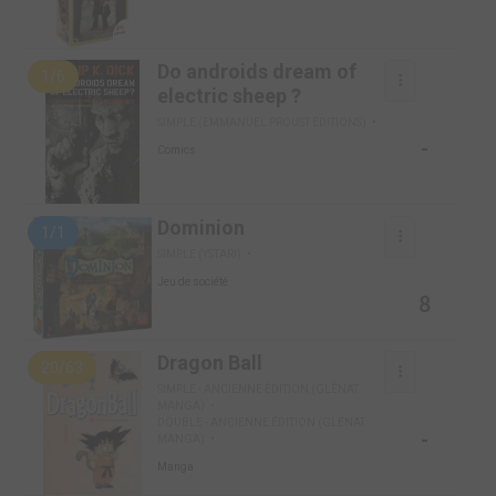
Do androids dream of
1/6
electric sheep ?
SIMPLE (EMMANUEL PROUST EDITIONS)
-
Comics
Dominion
1/1
SIMPLE (YSTARI)
Jeu de société
8
Dragon Ball
20/63
SIMPLE - ANCIENNE ÉDITION (GLÉNAT
MANGA)
DOUBLE - ANCIENNE ÉDITION (GLÉNAT
-
MANGA)
Manga