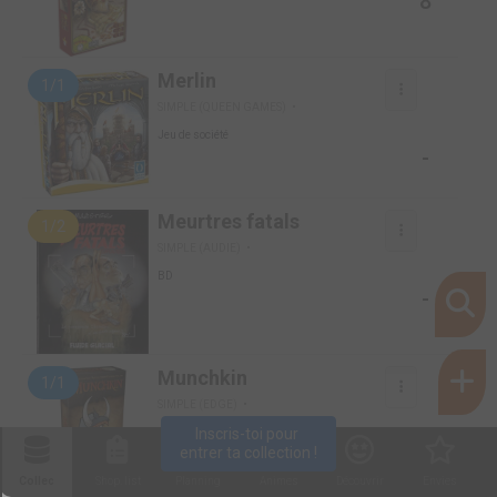
8
Merlin
1/1
SIMPLE (QUEEN GAMES)
Jeu de société
-
Meurtres fatals
1/2
SIMPLE (AUDIE)
BD
-
Munchkin
1/1
SIMPLE (EDGE)
Inscris-toi pour 
Jeu de société
8
entrer ta collection !
Collec
Shop. list
Planning
Animes
Découvrir
Envies