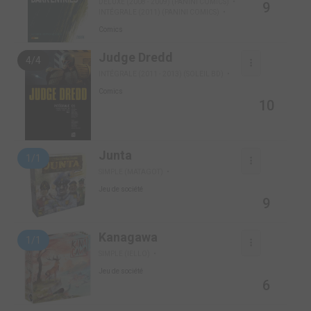
DELUXE (2008 - 2009) (PANINI COMICS)
9
INTÉGRALE (2011) (PANINI COMICS)
Comics
Judge Dredd
4/4
INTÉGRALE (2011 - 2013) (SOLEIL BD)
Comics
10
Junta
1/1
SIMPLE (MATAGOT)
Jeu de société
9
Kanagawa
1/1
SIMPLE (IELLO)
Jeu de société
6