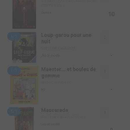
TPB HARDCOVER (CARTONNÉE) (MILADY
GRAPHICS BD)
10
Comics
Loup-garou pour une
1/1
nuit
SIMPLE (RAVENSBURGER)
-
Jeu de société
Maester....et boules de
1/1
gomme
RÉÉDITION (AUDIE)
-
BD
Mascarade
1/1
SIMPLE (REPOS PRODUCTION)
Jeu de société