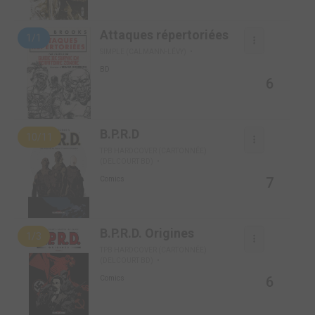
Attaques répertoriées
1/1
SIMPLE (CALMANN-LÉVY)
BD
6
B.P.R.D
10/11
TPB HARDCOVER (CARTONNÉE)
(DELCOURT BD)
7
Comics
B.P.R.D. Origines
1/3
TPB HARDCOVER (CARTONNÉE)
(DELCOURT BD)
6
Comics