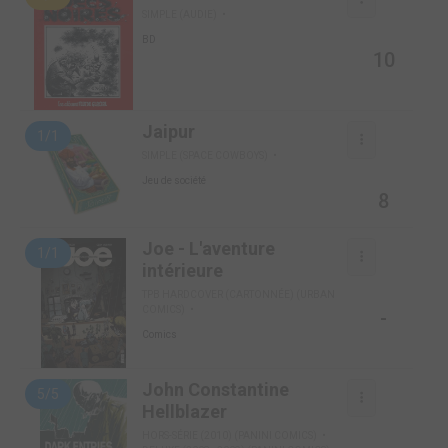
SIMPLE (AUDIE)
BD
10
Jaipur
1/1
SIMPLE (SPACE COWBOYS)
Jeu de société
8
Joe - L'aventure
1/1
intérieure
TPB HARDCOVER (CARTONNÉE) (URBAN
COMICS)
-
Comics
John Constantine
5/5
Hellblazer
HORS-SÉRIE (2010) (PANINI COMICS)