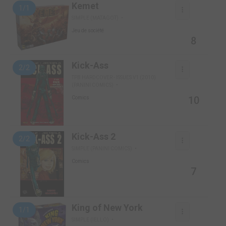
Kemet
1/1
SIMPLE (MATAGOT)
Jeu de société
8
Kick-Ass
2/2
TPB HARDCOVER - ISSUES V1 (2010)
(PANINI COMICS)
10
Comics
Kick-Ass 2
2/2
SIMPLE (PANINI COMICS)
Comics
7
King of New York
1/1
SIMPLE (IELLO)