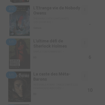
L'Etrange vie de Nobody
2/2
Owens
TPB HARDCOVER (CARTONNÉE)
(DELCOURT BD)
-
Comics
L'ultime défi de
1/1
Sherlock Holmes
SIMPLE (CASTERMAN BD)
6
BD
La caste des Méta-
1/1
Barons
INTÉGRALE 40 ANS - TIRAGE LIMITÉ (LES
HUMANOÏDES ASSOCIÉS)
10
BD