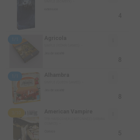
SIMPLE (BOMBYX)
extension
4
Agricola
1/1
SIMPLE (YSTARI GAMES)
Jeu de société
8
Alhambra
1/1
SIMPLE (QUEEN GAMES)
Jeu de société
8
American Vampire
3/10
TPB HARDCOVER (CARTONNÉE) (URBAN
COMICS)
5
Comics