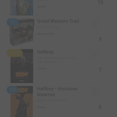
COMICS)
10
Comics
Great Western Trail
1/1
SIMPLE (PLAN B)
Jeu de société
9
Hellboy
11/19
TPB HARDCOVER (CARTONNÉE)
(DELCOURT BD)
7
Comics
Hellboy - Histoires
3/3
bizarres
SIMPLE (DELCOURT BD)
6
Comics