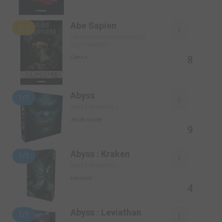
Abe Sapien
2/7
TPB HARDCOVER (CARTONNÉE)
(DELCOURT BD)
8
Comics
Abyss
1/1
SIMPLE (BOMBYX)
Jeu de société
9
Abyss : Kraken
1/1
SIMPLE (BOMBYX)
extension
4
Abyss : Leviathan
1/1