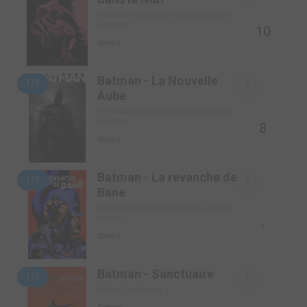
TPB HARDCOVER (CARTONNÉE) (URBAN
COMICS)
10
Comics
Batman - La Nouvelle
1/1
Aube
TPB HARDCOVER (CARTONNÉE) (URBAN
COMICS)
8
Comics
Batman - La revanche de
1/1
Bane
TPB HARDCOVER (CARTONNÉE) (URBAN
COMICS)
-
Comics
Batman - Sanctuaire
1/1
SIMPLE (RACKHAM)