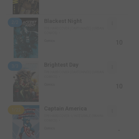
Blackest Night
2/2
TPB HARDCOVER (CARTONNÉE) (URBAN
COMICS)
10
Comics
Brightest Day
3/3
TPB HARDCOVER (CARTONNÉE) (URBAN
COMICS)
10
Comics
Captain America
1/22
TPB HARDCOVER - L'INTÉGRALE (PANINI
COMICS)
-
Comics