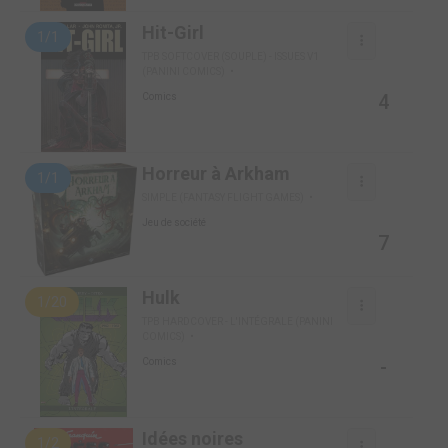
Hit-Girl
1/1
TPB SOFTCOVER (SOUPLE) - ISSUES V1
(PANINI COMICS)
4
Comics
Horreur à Arkham
1/1
SIMPLE (FANTASY FLIGHT GAMES)
Jeu de société
7
Hulk
1/20
TPB HARDCOVER - L'INTÉGRALE (PANINI
COMICS)
-
Comics
Idées noires
1/2