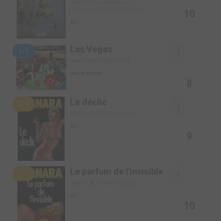
SIMPLE 1985 (DARGAUD)
CYCLE 1 - LA QUÊTE (DARGAUD)
10
BD
Las Vegas
1/1
SIMPLE (RAVENSBURGER)
Jeu de société
8
Le déclic
3/4
SIMPLE (ALBIN MICHEL BD)
BD
9
Le parfum de l'invisible
1/2
SIMPLE (ALBIN MICHEL BD)
BD
10