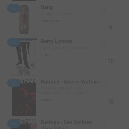
Bang
1/1
THE BULLET (DV GIOCHI)
Jeu de société
8
Barry Lyndon
1/1
SIMPLE (WARNER BROS. FRANCE)
Film
10
Batman - Amère Victoire
1/1
INTÉGRALE - TPB HARDCOVER
(CARTONNÉE) (URBAN COMICS)
10
Comics
Batman - Des Ombres
1/1
dans la Nuit