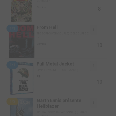
COMICS)
8
Comics
From Hell
1/1
TPB SOFTCOVER (SOUPLE) (DELCOURT BD)
10
Comics
Full Metal Jacket
1/1
SIMPLE (WARNER BROS. FRANCE)
Film
10
Garth Ennis présente
1/3
Hellblazer
TPB HARDCOVER (CARTONNÉE) (URBAN