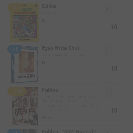
Edika
7/36
SIMPLE (AUDIE)
BD
10
Eyes Wide Shut
1/1
SIMPLE (WARNER BROS. FRANCE)
Film
10
Fables
18/34
TPB HARDCOVER (CARTONNÉE) (2012 -
2016) (URBAN COMICS)
TPB SOFTCOVER (SOUPLE) (2012 - 2016)
10
(URBAN COMICS)
Comics
Fables - 1001 Nuits de