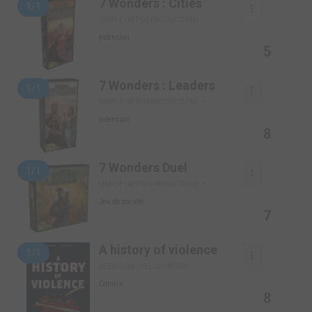
7 Wonders : Cities
1/1
SIMPLE (REPOS PRODUCTION)
extension
5
7 Wonders : Leaders
1/1
SIMPLE (REPOS PRODUCTION)
extension
8
7 Wonders Duel
1/1
SIMPLE (REPOS PRODUCTION)
Jeu de société
7
A history of violence
1/1
REEDITION (DELCOURT BD)
Comics
8