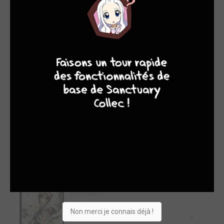
Filtres
20th Century Boys
9
8
9
8
22/22
SIMPLE (PANINI MANGA)
Manga
-
21st Century Boys
2/2
FRANCE (PANINI MANGA)
Manga
-
3x3 Eyes
40/40
PIKA (PIKA)
Manga
Non merci je connais déjà !
-