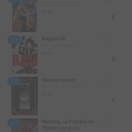
SIMPLE (GLÉNAT MANGA)
Manga
8
Ragnarok
3/3
SIMPLE (PANINI MANGA)
Manga
4
Réincarnation
1/1
SIMPLE (DELCOURT MANGA)
Manga
5
Rémina, la Planète de
1/1
l'Enfer [Junji Ito