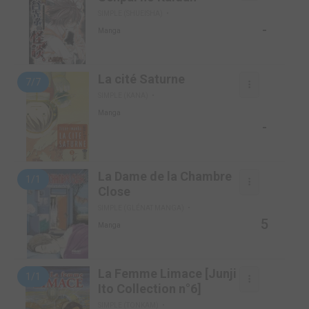
SIMPLE (SHUEISHA)
-
Manga
La cité Saturne
7/7
SIMPLE (KANA)
Manga
-
La Dame de la Chambre
1/1
Close
SIMPLE (GLÉNAT MANGA)
5
Manga
La Femme Limace [Junji
1/1
Ito Collection n°6]
SIMPLE (TONKAM)