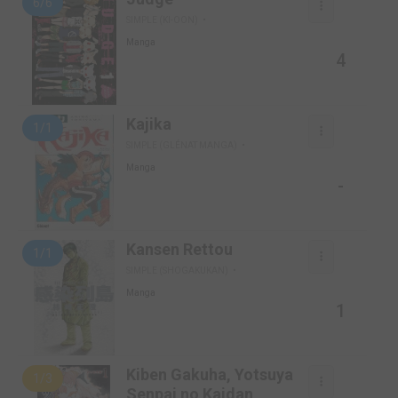
6/6
SIMPLE (KI-OON)
Manga
4
Kajika
1/1
SIMPLE (GLÉNAT MANGA)
Manga
-
Kansen Rettou
1/1
SIMPLE (SHOGAKUKAN)
Manga
1
Kiben Gakuha, Yotsuya
1/3
Senpai no Kaidan