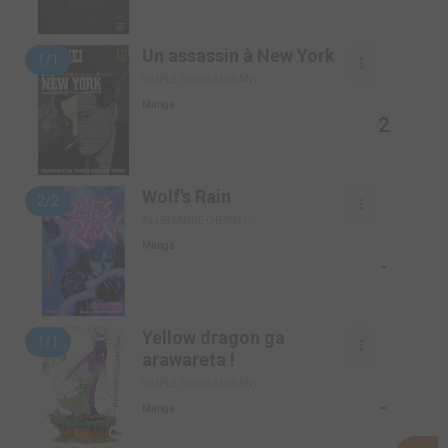
Un assassin à New York
1/1
SIMPLE (SHOGAKUKAN)
Manga
2
Wolf's Rain
2/2
ALLEMANDE (HEYNE)
Manga
-
Yellow dragon ga
1/1
arawareta !
SIMPLE (SHOGAKUKAN)
-
Manga