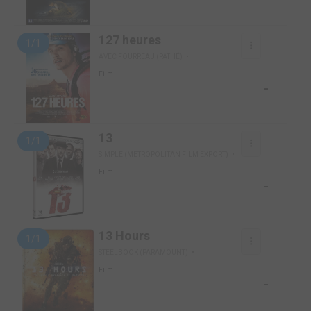
127 heures
1/1
AVEC FOURREAU (PATHÉ)
Film
-
13
1/1
SIMPLE (METROPOLITAN FILM EXPORT)
Film
-
13 Hours
1/1
STEELBOOK (PARAMOUNT)
Film
-