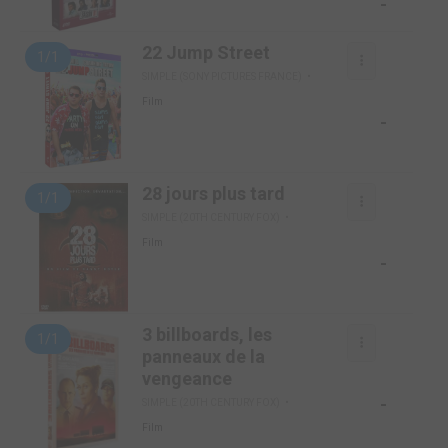
-
22 Jump Street
1/1
SIMPLE (SONY PICTURES FRANCE)
Film
-
28 jours plus tard
1/1
SIMPLE (20TH CENTURY FOX)
Film
-
3 billboards, les
1/1
panneaux de la
vengeance
-
SIMPLE (20TH CENTURY FOX)
Film