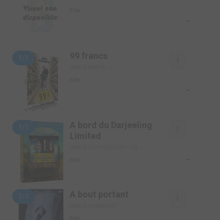
Film
-
99 francs
1/1
SIMPLE (PATHÉ)
Film
-
A bord du Darjeeling
1/1
Limited
SIMPLE (20TH CENTURY FOX)
-
Film
A bout portant
1/1
SIMPLE (GAUMONT)
Film