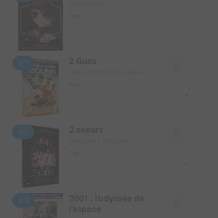
SIMPLE (MGM)
Film
-
2 Guns
1/1
SIMPLE (SONY PICTURES FRANCE)
Film
-
2 soeurs
1/1
SIMPLE (WILD SIDE VIDÉO)
Film
-
2001 : l'odyssée de
2/2
l'espace