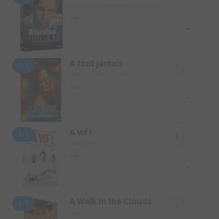
SIMPLE (TOUCHSTONE HOME VIDEO)
Film
-
A tout jamais
1/1
SIMPLE (20TH CENTURY FOX)
Film
-
A vif !
1/1
SIMPLE (M6 VIDÉO)
Film
-
A Walk In the Clouds
1/1
SIMPLE (20TH CENTURY FOX)