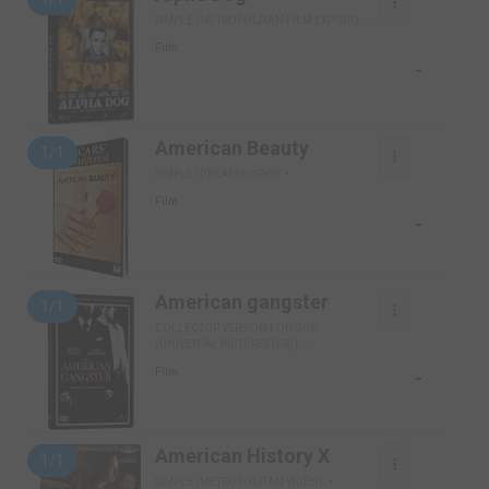
SIMPLE (METROPOLITAN FILM EXPORT)
Film
-
American Beauty
1/1
SIMPLE (DREAMWORKS)
Film
-
American gangster
1/1
COLLECTOR VERSION LONGUE
(UNIVERSAL PICTURES (FR))
-
Film
American History X
1/1
SIMPLE (METROPOLITAN VIDÉO)