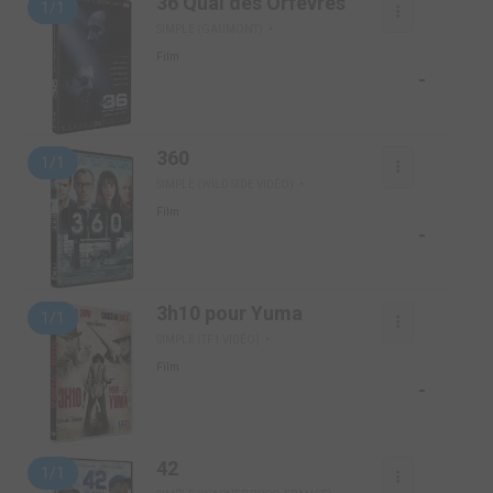
36 Quai des Orfèvres
1/1
SIMPLE (GAUMONT)
Film
-
360
1/1
SIMPLE (WILD SIDE VIDÉO)
Film
-
3h10 pour Yuma
1/1
SIMPLE (TF1 VIDÉO)
Film
-
42
1/1