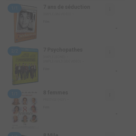
7 ans de séduction
1/1
SIMPLE (M6 VIDÉO)
Film
-
7 Psychopathes
2/2
SIMPLE (EONE)
SIMPLE (WILD SIDE VIDÉO)
-
Film
8 femmes
1/1
PRESTIGE (H2F)
Film
-
8 Mile