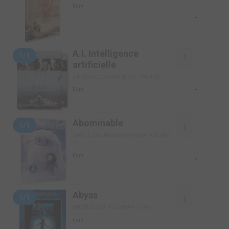
Film
-
A.I. Intelligence
1/1
artificielle
2 DISQUES (WARNER BROS. FRANCE)
-
Film
Abominable
1/1
SIMPLE (DREAMWORKS ANIMATION SKG)
-
Film
Abyss
1/1
PRESTIGE (20TH CENTURY FOX)
Film