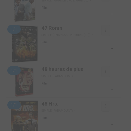
SIMPLE (WARNER BROS. FRANCE)
Film
-
47 Ronin
1/1
SIMPLE (UNIVERSAL PICTURES (FR))
Film
-
48 heures de plus
1/1
SIMPLE (PARAMOUNT)
Film
-
48 Hrs.
1/1
SIMPLE (PARAMOUNT)
Film
-