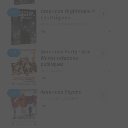
American Nightmare 4 :
1/1
Les Origines
SIMPLE (UNIVERSAL PICTURES (FR))
-
Film
American Party - Van
1/1
Wilder relations
publiques
-
SIMPLE (SEVEN 7)
Film
American Psycho
1/1
EDITION PRESTIGE (SEVEN 7)
Film
-