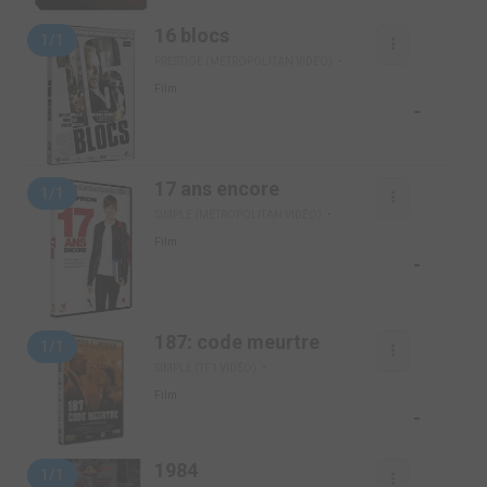
16 blocs
1/1
PRESTIGE (METROPOLITAN VIDÉO)
Film
-
17 ans encore
1/1
SIMPLE (METROPOLITAN VIDÉO)
Film
-
187: code meurtre
1/1
SIMPLE (TF1 VIDÉO)
Film
-
1984
1/1