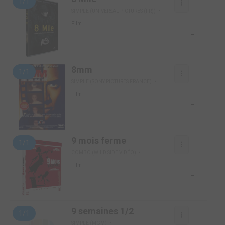
1/1
SIMPLE (UNIVERSAL PICTURES (FR))
Film
-
8mm
1/1
SIMPLE (SONY PICTURES FRANCE)
Film
-
9 mois ferme
1/1
COMBO (WILD SIDE VIDÉO)
Film
-
9 semaines 1/2
1/1
SIMPLE (MGM)