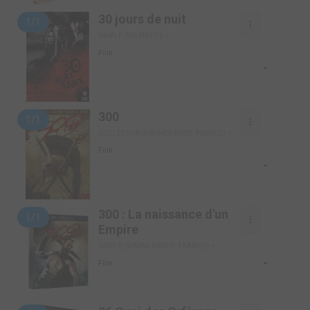
30 jours de nuit
1/1
SIMPLE (M6 VIDÉO)
Film
-
300
1/1
COLLECTOR (WARNER BROS. FRANCE)
Film
-
300 : La naissance d'un
1/1
Empire
SIMPLE (WARNER BROS. FRANCE)
-
Film