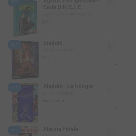
Agents très spéciaux -
1/1
Code U.N.C.L.E
SIMPLE (WARNER BROS. FRANCE)
-
Film
Aladdin
1/1
SIMPLE (WALT DISNEY)
Film
-
Aladdin - La trilogie
1/1
DELUXE (WALT DISNEY)
Produit spécial
-
Alarme Fatale
1/1