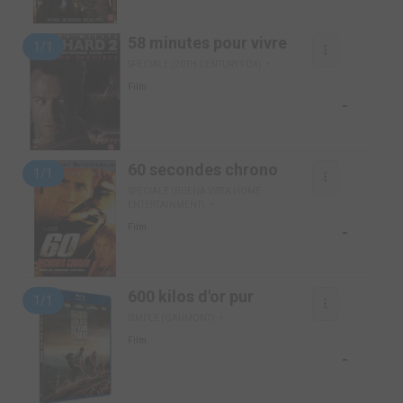
58 minutes pour vivre
1/1
SPÉCIALE (20TH CENTURY FOX)
Film
-
60 secondes chrono
1/1
SPÉCIALE (BUENA VISTA HOME
ENTERTAINMENT)
-
Film
600 kilos d'or pur
1/1
SIMPLE (GAUMONT)
Film
-