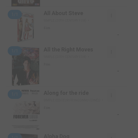
All About Steve
1/1
SIMPLE (20TH CENTURY FOX)
Film
-
All the Right Moves
1/1
SIMPLE (20TH CENTURY FOX)
Film
-
Along for the ride
1/1
SIMPLE (EDITEUR FR INCONNU (CINÉ))
Film
-
Alpha Dog
1/1