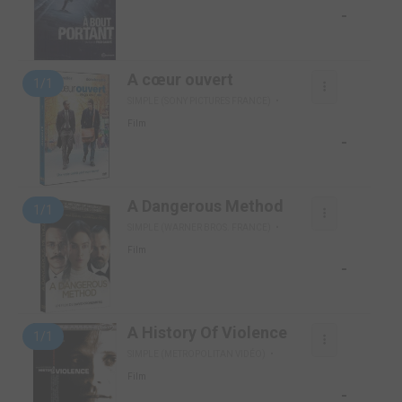
-
A cœur ouvert
1/1
SIMPLE (SONY PICTURES FRANCE)
Film
-
A Dangerous Method
1/1
SIMPLE (WARNER BROS. FRANCE)
Film
-
A History Of Violence
1/1
SIMPLE (METROPOLITAN VIDÉO)
Film
-