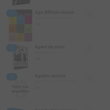
Age difficile obscur
1/1
SIMPLE (SONY PICTURES FRANCE)
Film
-
Agent de stars
1/1
SIMPLE (SEVEN 7)
Film
-
Agents secrets
1/1
DOUBLE COLLECTOR (TF1 VIDÉO)
Film
-