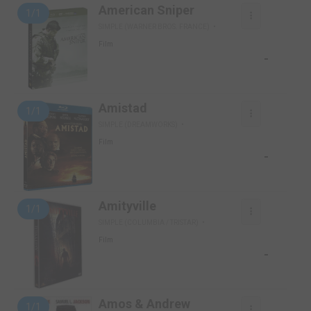
American Sniper
1/1
SIMPLE (WARNER BROS. FRANCE)
Film
-
Amistad
1/1
SIMPLE (DREAMWORKS)
Film
-
Amityville
1/1
SIMPLE (COLUMBIA / TRISTAR)
Film
-
Amos & Andrew
1/1