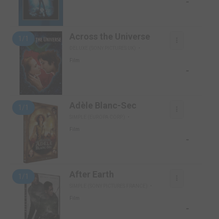
-
Across the Universe
1/1
DELUXE (SONY PICTURES UK)
Film
-
Adèle Blanc-Sec
1/1
SIMPLE (EUROPA CORP.)
Film
-
After Earth
1/1
SIMPLE (SONY PICTURES FRANCE)
Film
-