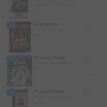
SIMPLE (WARNER BROS. FRANCE)
SIMPLE (WARNER BROS. FRANCE)
-
Film
21 grammes
1/1
SIMPLE (ARP SELECTION)
Film
-
21 Jump Street
1/1
SIMPLE (SONY PICTURES FRANCE)
Film
-
21 Jump Street
5/5
SIMPLE (UNIVERSAL PICTURES (FR))
Série TV