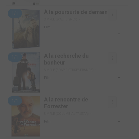
À la poursuite de demain
1/1
SIMPLE (WALT DISNEY)
Film
-
A la recherche du
1/1
bonheur
SIMPLE (SONY PICTURES FRANCE)
-
Film
A la rencontre de
1/1
Forrester
SIMPLE (COLUMBIA / TRISTAR)
-
Film