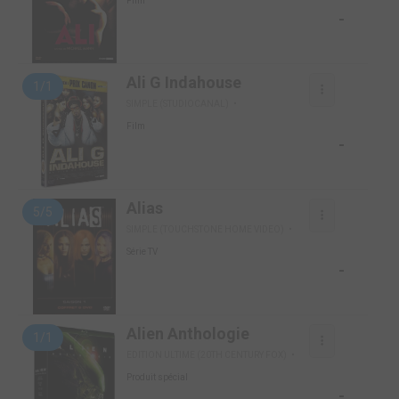
Film
-
Ali G Indahouse
1/1
SIMPLE (STUDIOCANAL)
Film
-
Alias
5/5
SIMPLE (TOUCHSTONE HOME VIDEO)
Série TV
-
Alien Anthologie
1/1
EDITION ULTIME (20TH CENTURY FOX)
Produit spécial
-