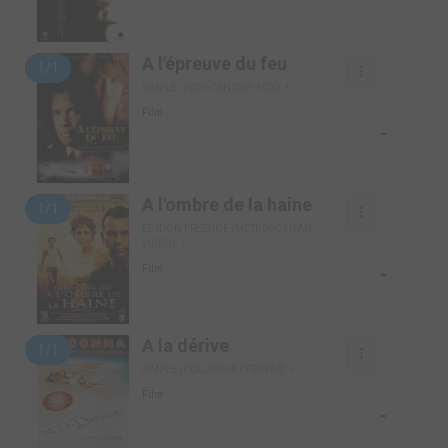
A l'épreuve du feu
1/1
SIMPLE (20TH CENTURY FOX)
Film
-
A l'ombre de la haine
1/1
EDITION PRESTIGE (METROPOLITAN
VIDÉO)
-
Film
A la dérive
1/1
SIMPLE (COLUMBIA / TRISTAR)
Film
-