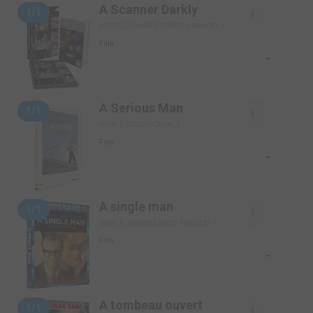
A Scanner Darkly
1/1
PRESTIGE (WARNER BROS. FRANCE)
Film
-
A Serious Man
1/1
SIMPLE (STUDIOCANAL)
Film
-
A single man
1/1
SIMPLE (WARNER BROS. FRANCE)
Film
-
A tombeau ouvert
1/1