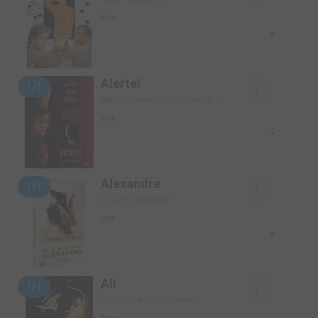
SIMPLE (SEVEN 7)
Film
-
Alerte!
1/1
SIMPLE (WARNER BROS. FRANCE)
Film
-
Alexandre
1/1
COLLECTOR (PATHÉ)
Film
-
Ali
1/1
COLLECTOR (STUDIOCANAL)