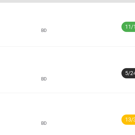
11/
BD
5/2
BD
13/
BD