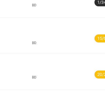
1/3
BD
15/
BD
20/
BD