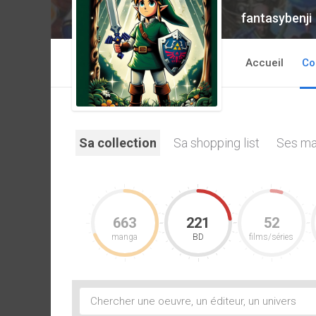
fantasybenji
Accueil
Co
Sa collection
Sa shopping list
Ses ma
663
221
52
manga
BD
films/séries