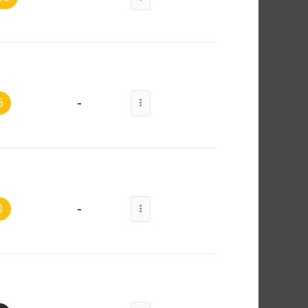
-
5
-
0