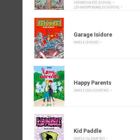
OPERATION ÉTÉ (DUPUIS)
LES INDISPENSABLES (DUPUIS)
Garage Isidore
SIMPLE (DUPUIS)
Happy Parents
SIMPLE (DELCOURT BD)
Kid Paddle
SIMPLE (GLÉNAT BD)