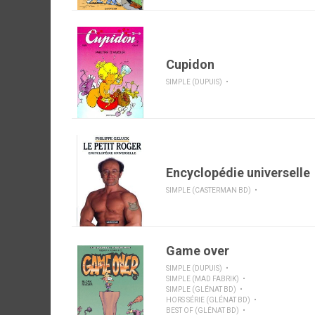
Cupidon
SIMPLE (DUPUIS)
Encyclopédie universelle
SIMPLE (CASTERMAN BD)
Game over
SIMPLE (DUPUIS)
SIMPLE (MAD FABRIK)
SIMPLE (GLÉNAT BD)
HORS SÉRIE (GLÉNAT BD)
BEST OF (GLÉNAT BD)