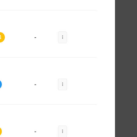
-
4
-
-