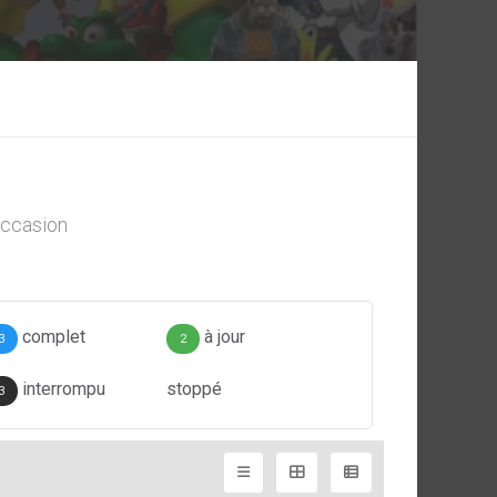
ccasion
complet
à jour
3
2
interrompu
stoppé
3