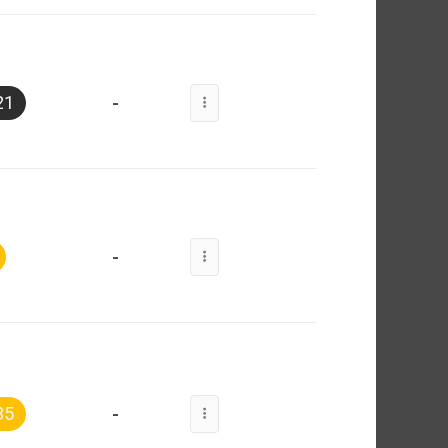
-
21
-
-
35