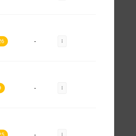
-
26
-
9
-
25