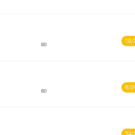
10/
BD
8/2
BD
24/