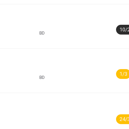
10/
BD
1/3
BD
24/