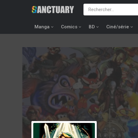
Manga
Comics
BD
Ciné/série