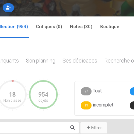
llection (954)
Critiques (0)
Notes (30)
Boutique
nquants
Son planning
Ses dédicaces
Recherche o
Tout
27
18
954
Non classé
objets
incomplet
19
Filtres