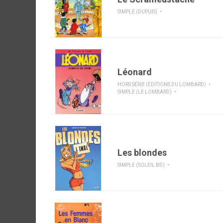
SIMPLE (DUPUIS)
Léonard
HORS SÉRIE (EDITIONS DU LOMBARD)
SIMPLE (LE LOMBARD)
Les blondes
SIMPLE (SOLEIL BD)